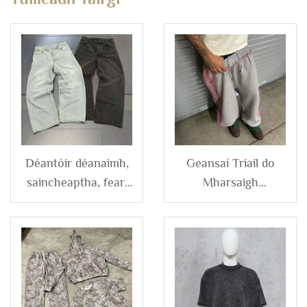
Déantóir déanaimh,
Geansaí Triail do
saincheaptha, fear,
Mharsaigh
níocháin sean-stíle,
Ardderanaigh,
folamh, cotainne
Geansaí Triail Terry
mórmhéid, gléas
Cachtún le Sréimse
leathan, glan,
Taobh le Stitching
tréascuidéin
Inbhuanaithe, Leaba
déanaimh do bhfear
Leoraí Leathana