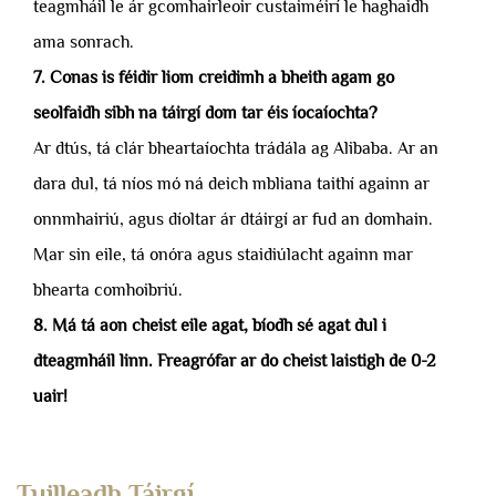
teagmháil le ár gcomhairleoir custaiméirí le haghaidh
ama sonrach.
7. Conas is féidir liom creidimh a bheith agam go
seolfaidh sibh na táirgí dom tar éis íocaíochta?
Ar dtús, tá clár bheartaíochta trádála ag Alibaba. Ar an
dara dul, tá níos mó ná deich mbliana taithí againn ar
onnmhairiú, agus díoltar ár dtáirgí ar fud an domhain.
Mar sin eile, tá onóra agus staidiúlacht againn mar
bhearta comhoibriú.
8. Má tá aon cheist eile agat, bíodh sé agat dul i
dteagmháil linn. Freagrófar ar do cheist laistigh de 0-2
uair!
Tuilleadh Táirgí