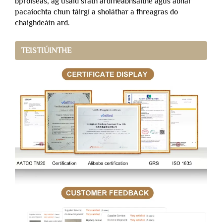
bpróiseas, ag úsáid srath ardfheabhsaithe agus ábhar
pacaíochta chun táirgí a sholáthar a fhreagras do
chaighdeáin ard.
TEISTIÚINTHE