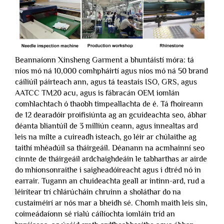
Beannaíonn Xinsheng Garment a bhuntáistí móra: tá
níos mó ná 10,000 comhpháirtí agus níos mó ná 50 brand
cáiliúil páirteach ann, agus tá teastais ISO, GRS, agus
AATCC TM20 acu, agus is fábracán OEM iomlán
comhlachtach ó thaobh timpeallachta de é. Tá fhoireann
de 12 dearadóir proifisiúnta ag an gcuideachta seo, ábhar
déanta bliantúil de 3 milliún ceann, agus innealtas ard
leis na mílte a cuireadh isteach, go léir ar chúlaithe ag
taithí mhéadúil sa tháirgeáil. Déanann na acmhainní seo
cinnte de tháirgeáil ardchaighdeáin le tabharthas ar airde
do mhionsonraithe i saigheadóireacht agus i dtréd nó in
earrair. Tugann an chuideachta geall ar intinn-ard, rud a
léirítear trí chlárúcháin chruinn a sholáthar do na
custaiméirí ar nós mar a bheidh sé. Chomh maith leis sin,
coimeádaíonn sé rialú cáilíochta iomláin tríd an