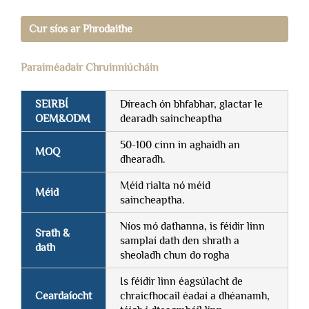
Cur síos ar Phrodaithe
Paraiméadair Chruinniúcháin
SEIRBÍ
Díreach ón bhfabhar, glactar le
OEM&ODM
dearadh saincheaptha
50-100 cinn in aghaidh an
MOQ
dhearadh.
Méid rialta nó méid
Méid
saincheaptha.
Níos mó dathanna, is féidir linn
Srath &
samplaí dath den shrath a
dath
sheoladh chun do rogha
Is féidir linn éagsúlacht de
Ceardaíocht
chraicfhocail éadaí a dhéanamh,