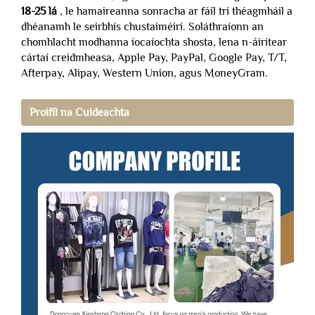
18-25 lá
, le hamaireanna sonracha ar fáil trí théagmháil a
dhéanamh le seirbhís chustaiméirí. Soláthraíonn an
chomhlacht modhanna íocaíochta shosta, lena n-áirítear
cártaí creidmheasa, Apple Pay, PayPal, Google Pay, T/T,
Afterpay, Alipay, Western Union, agus MoneyGram.
Proifíl na Cuideachta