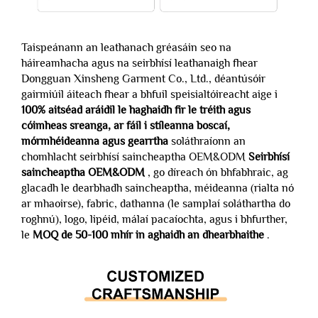
Taispeánann an leathanach gréasáin seo na
háireamhacha agus na seirbhísí leathanaigh fhear
Dongguan Xinsheng Garment Co., Ltd., déantúsóir
gairmiúil áiteach fhear a bhfuil speisialtóireacht aige i
100% aitséad aráidil le haghaidh fir le tréith agus
cóimheas sreanga, ar fáil i stíleanna boscaí,
mórmhéideanna agus gearrtha
soláthraíonn an
chomhlacht seirbhísí saincheaptha OEM&ODM
Seirbhísí
saincheaptha OEM&ODM
, go díreach ón bhfabhraic, ag
glacadh le dearbhadh saincheaptha, méideanna (rialta nó
ar mhaoirse), fabric, dathanna (le samplaí soláthartha do
roghnú), logo, lipéid, málaí pacaíochta, agus i bhfurther,
le
MOQ de 50-100 mhír in aghaidh an dhearbhaithe
.