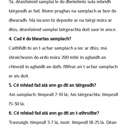
Tá, déanfaimid samplaí le do dheimhniú sula mbeidh
táirgeadh ar fad. Bíonn praghas na samplach ar bun do
dhearadh. Má íocann tú deposite ar na táirgí móra ar
dtús, déanfaimid samplaí táirgeachta duit saor in aisce.
4. Cad é do bheartas samplach?
Caithfidh tú an t-achar samplach a íoc ar dtús, má
shroicheann do ordú móra 200 mhír in aghaidh an
chineáil in aghaidh an dath, fillfear an t-achar samplach
ar ais duit.
5. Cé mhéad fad atá ann go dtí an táirgeadh?
Am samplach: timpeall 7-10 lá; Am táirgeachta: timpeall
15-30 lá.
6. Cé mhéad fad atá ann go dtí an t-athruithe?
Trasnaigh: timpeall 3-7 lá, muir: timpeall 18-25 lá. Déan