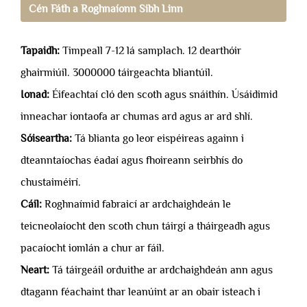
Cén Fáth a Roghnaíonn Sibh Linn
Tapaidh:
Timpeall 7-12 lá samplach. 12 dearthóir
ghairmiúil. 3000000 táirgeachta bliantúil.
Ionad:
Éifeachtaí cló den scoth agus snáithín. Úsáidimid
inneachar iontaofa ar chumas ard agus ar ard shlí.
Sóiseartha:
Tá blianta go leor eispéireas againn i
dteanntaíochas éadaí agus fhoireann seirbhís do
chustaiméirí.
Cáil:
Roghnaímid fabraicí ar ardchaighdeán le
teicneolaíocht den scoth chun táirgí a tháirgeadh agus
pacaíocht iomlán a chur ar fáil.
Neart:
Tá táirgeáil orduithe ar ardchaighdeán ann agus
dtagann féachaint thar leanúint ar an obair isteach i