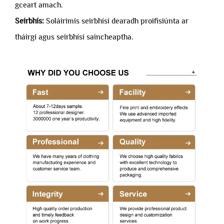
gceart amach.
Seirbhís:
Soláirimis seirbhísí dearadh proifisiúnta ar
tháirgí agus seirbhísí saincheaptha.