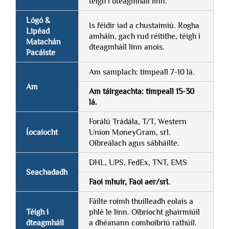
téigh i dteagmháil linn.
Lógó &
Is féidir iad a chustaimiú. Rogha
Lipéad
amháin, gach rud réitithe, téigh i
Matachán
dteagmháil linn anois.
Pacáiste
Am samplach: timpeall 7-10 lá.
Am
Am táirgeachta: timpeall 15-30
lá.
Forálú Trádála, T/T, Western
Íocaíocht
Union MoneyGram, srl.
Oibreálach agus sábháilte.
DHL, UPS, FedEx, TNT, EMS
Seachadadh
Faoi mhuir, Faoi aer/srl.
Fáilte roimh thuilleadh eolais a
Téigh i
phlé le linn. Oibríocht ghairmiúil
dteagmháil
a dhéanann comhoibriú rathúil.