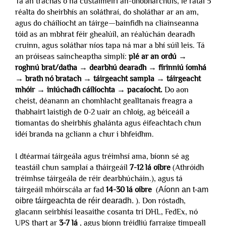
Tá an tráchas ó na custaiméirí an-dhobharchúis, le rátaí 5
réalta do sheirbhís an soláthraí, do sholáthar ar an am,
agus do cháilíocht an táirge—bainfidh na cliainseanna
tóid as an mbhrat féir ghealúil, an réalúchán dearadh
cruinn, agus soláthar níos tapa ná mar a bhí súil leis. Tá
an próiseas saincheaptha simplí:
plé ar an ordú →
roghnú brat/datha → dearbhú dearadh → fírinniú íomhá
→ brath nó bratach → táirgeacht sampla → táirgeacht
mhóir → iniúchadh cáilíochta → pacaíocht.
Do aon
cheist, déanann an chomhlacht gealltanais freagra a
thabhairt laistigh de 0-2 uair an chloig, ag béiceáil a
tiomantas do sheirbhís ghalánta agus éifeachtach chun
idéí branda na gcliann a chur i bhfeidhm.
I dtéarmaí táirgeála agus tréimhsí ama, bíonn sé ag
teastáil chun samplaí a tháirgeáil
7-12 lá oibre
(Athróidh
tréimhse táirgeála de réir dearbhúcháin.), agus tá
táirgeáil mhóirscála ar fad
14-30 lá oibre
(
Aíonn an t-am
oibre táirgeachta de réir dearadh.
). Don róstadh,
glacann seirbhísí leasaithe cosanta trí DHL, FedEx, nó
UPS thart ar
3-7 lá
, agus bíonn tréidliú farraige timpeall