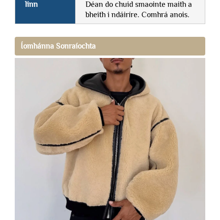
linn
Déan do chuid smaointe maith a
bheith i ndáiríre. Comhrá anois.
Íomhánna Sonraíochta