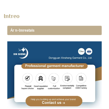
Intreo
Ár n-Imreatais