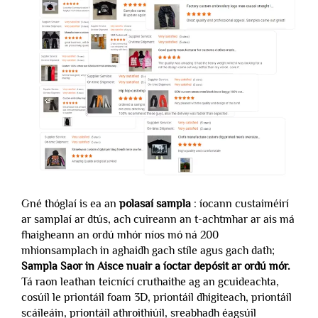
Gné thóglaí is ea an
polasaí sampla
: íocann custaiméirí
ar samplaí ar dtús, ach cuireann an t-achtmhar ar ais má
fhaigheann an ordú mhór níos mó ná 200
mhionsamplach in aghaidh gach stíle agus gach dath;
Sampla Saor in Aisce nuair a íoctar depósit ar ordú mór.
Tá raon leathan teicnící cruthaithe ag an gcuideachta,
cosúil le priontáil foam 3D, priontáil dhigiteach, priontáil
scáileáin, priontáil athroithiúil, sreabhadh éagsúil