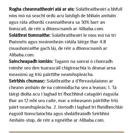
Rogha cheannaitheoirí atá ar ais:
Soláthraitheoirí a bhfuil
níos mó ná seacht ordú acu laistigh de bhliain amháin
agus ráta athordú ceannaitheora sa 30% barr an
tionscail, de réir a dtionscnamh ar Alibaba.com.
Soláthraí tiomnaithe:
Soláthraitheoirí le níos mó ná trí
fhaisnéis agus meánmheán rátála táirge thar 4.8
(nuashonraithe gach lá), de réir a dtionscnamh ar
Alibaba.com.
Saincheapadh iomlán:
Tagann na sonraí ó chonradh
roimhe seo den tuarascáil chigireachta is déanaí arna
measúnú ag tríú páirtithe neamhspleácha.
Seirbhís chumasc:
Soláthraithe a d’fhreastalaíonn ar
cheann amháin de na coinníollacha seo a leanas: 1. Tá
táirgí díolta acu i laghad trí fhochhind catagóirí éagsúla
thar an 12 mhí seo caite, mar a mheasann páirtithe tríú
páirt neamhspleácha. 2. Imríodh i laghad trí fheidhmchlár
éagsúil tionsclaíochta agus sholáthraíodh Seirbhísí
Amháin-stop, de réir a ngnéithe ar Alibaba.com.