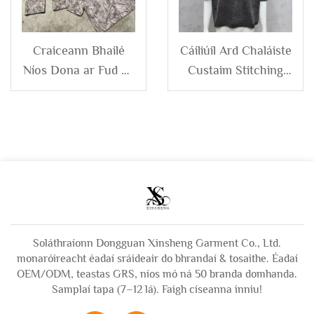
Baggy
Craiceann Bhailé
Cáiliúil Ard Chaláiste
Níos Dona ar Fud an
Custaim Stitching
Chalma Scoiteach
Idirdhifriúil do bhFir
Digiteach ar fad le
100% Cotton
Cófra agus
Domhainseálaíte
Leathanaigh
Cáiliúil Tréscóta
Tóraíochta Cúlra
Méadach Gearrtha
Domhanda don
do bhFir
Gharbhlacht
Soláthraíonn Dongguan Xinsheng Garment Co., Ltd.
monaróireacht éadaí sráideair do bhrandaí & tosaithe. Éadaí
OEM/ODM, teastas GRS, níos mó ná 50 branda domhanda.
Samplaí tapa (7–12 lá). Faigh císeanna inniu!