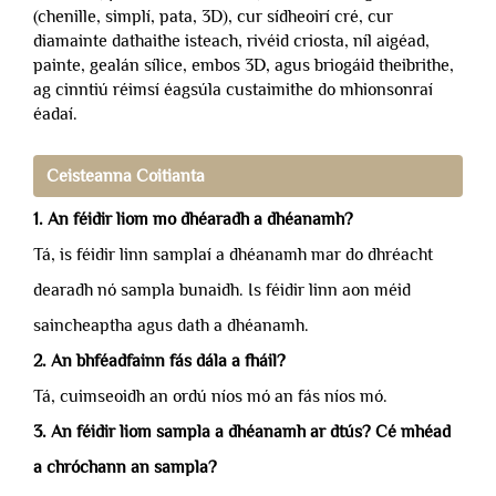
(chenille, simplí, pata, 3D), cur sídheoirí cré, cur
diamainte dathaithe isteach, rivéid criosta, níl aigéad,
painte, gealán sílice, embos 3D, agus briogáid theibrithe,
ag cinntiú réimsí éagsúla custaimithe do mhionsonraí
éadaí.
Ceisteanna Coitianta
1. An féidir liom mo dhéaradh a dhéanamh?
Tá, is féidir linn samplaí a dhéanamh mar do dhréacht
dearadh nó sampla bunaidh. Is féidir linn aon méid
saincheaptha agus dath a dhéanamh.
2. An bhféadfainn fás dála a fháil?
Tá, cuimseoidh an ordú níos mó an fás níos mó.
3. An féidir liom sampla a dhéanamh ar dtús? Cé mhéad
a chróchann an sampla?