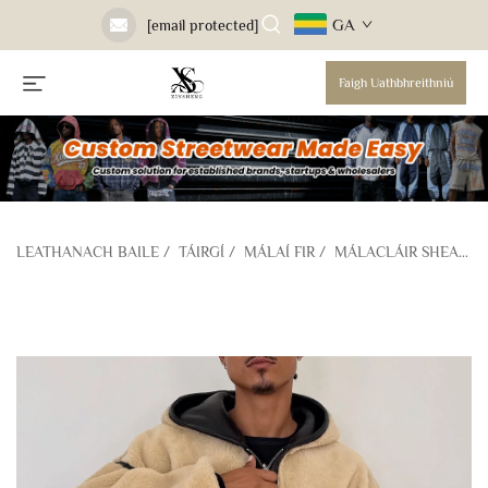
GA
[email protected]
Faigh Uathbhreithniú
LEATHANACH BAILE
/
TÁIRGÍ
/
MÁLAÍ FIR
/
MÁLACLÁIR SHEALÁIDEACHA