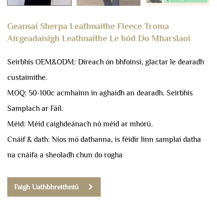
Geansaí Sherpa Leathnaithe Fleece Troma
Airgeadaisigh Leathnaithe Le hód Do Mharslaoi
Seirbhís OEM&ODM: Díreach ón bhfoinsí, glactar le dearadh
custaimithe.
MOQ: 50-100c acmhainn in aghaidh an dearadh.
Seirbhís
Samplach ar Fáil.
Méid: Méid caighdeánach nó méid ar mhórú.
Cnáif & dath: Níos mó dathanna, is féidir linn samplaí datha
na cnáifa a sheoladh chun do rogha
Faigh Uathbhreithniú