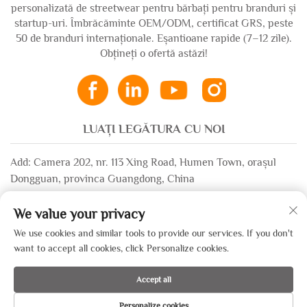
personalizată de streetwear pentru bărbați pentru branduri și
startup-uri. Îmbrăcăminte OEM/ODM, certificat GRS, peste
50 de branduri internaționale. Eșantioane rapide (7–12 zile).
Obțineți o ofertă astăzi!
LUAȚI LEGĂTURA CU NOI
Add: Camera 202, nr. 113 Xing Road, Humen Town, orașul
Dongguan, provinca Guangdong, China
Email:
[email protected]
We value your privacy
WhatsApp:
+86-13532483058
We use cookies and similar tools to provide our services. If you don't
want to accept all cookies, click Personalize cookies.
Copyright © 2025 de către Dongguan Xinsheng Garment Co., Ltd. —
Accept all
Politica de confidențialitate
Personalize cookies