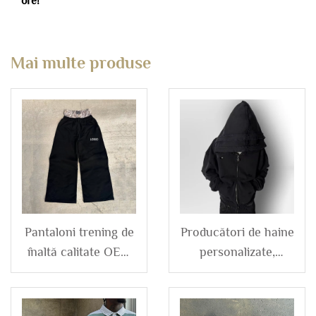
ore!
Mai multe produse
Pantaloni trening de
Producători de haine
înaltă calitate OEM
personalizate,
personalizați,
hanorace dublu
oversize, din bumbac
strat, cu efect de
terry, largi, largi, cu
spălare acid,