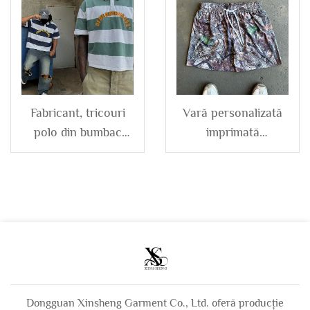
talie dublă înaltă,
distressed, cu
pentru bărbați
fermoar, pentru
bărbați
Fabricant, tricouri
Vară personalizată
polo din bumbac
imprimată
tricotat, cu mâneci
camouflage camo
scurte, deschise cu
sport alergare scurți
nasturi, dungi,
din poliester mesh
personalizate cu
pentru bărbați
logo brodat, pentru
bărbați
Dongguan Xinsheng Garment Co., Ltd. oferă producție