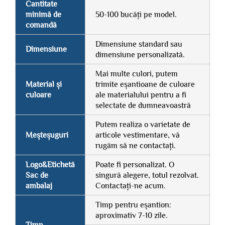
Cantitate
minimă de
50-100 bucăți pe model.
comandă
Dimensiune standard sau
Dimensiune
dimensiune personalizată.
Mai multe culori, putem
Material și
trimite eșantioane de culoare
culoare
ale materialului pentru a fi
selectate de dumneavoastră
Putem realiza o varietate de
Meșteșuguri
articole vestimentare, vă
rugăm să ne contactați.
Logo&Etichetă
Poate fi personalizat. O
Sac de
singură alegere, totul rezolvat.
ambalaj
Contactați-ne acum.
Timp pentru eșantion:
aproximativ 7-10 zile.
Timp