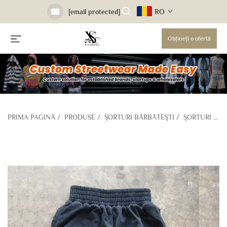
RO
[email protected]
Obțineți o ofertă
PRIMA PAGINĂ
/
PRODUSE
/
ȘORTURI BĂRBĂTEȘTI
/
ȘORTURI DE TRENING