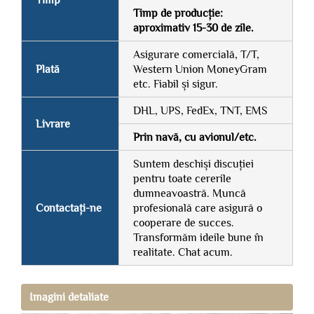
Timp de producție:
aproximativ 15-30 de zile.
Asigurare comercială, T/T,
Plată
Western Union MoneyGram
etc. Fiabil și sigur.
DHL, UPS, FedEx, TNT, EMS
Livrare
Prin navă, cu avionul/etc.
Suntem deschiși discuției
pentru toate cererile
dumneavoastră. Muncă
Contactați-ne
profesională care asigură o
cooperare de succes.
Transformăm ideile bune în
realitate. Chat acum.
Imagini detaliate