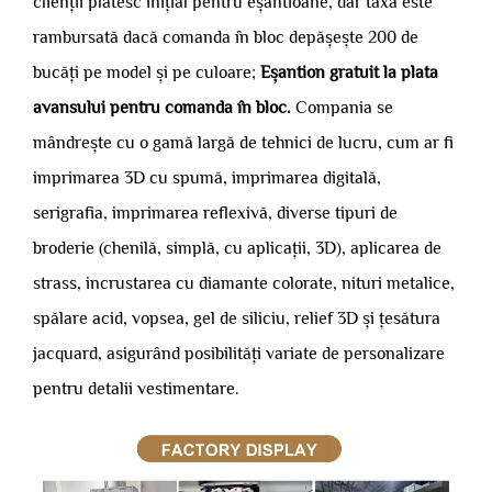
clienții plătesc inițial pentru eșantioane, dar taxa este
rambursată dacă comanda în bloc depășește 200 de
bucăți pe model și pe culoare;
Eșantion gratuit la plata
avansului pentru comanda în bloc.
Compania se
mândrește cu o gamă largă de tehnici de lucru, cum ar fi
imprimarea 3D cu spumă, imprimarea digitală,
serigrafia, imprimarea reflexivă, diverse tipuri de
broderie (chenilă, simplă, cu aplicații, 3D), aplicarea de
strass, incrustarea cu diamante colorate, nituri metalice,
spălare acid, vopsea, gel de siliciu, relief 3D și țesătura
jacquard, asigurând posibilități variate de personalizare
pentru detalii vestimentare.