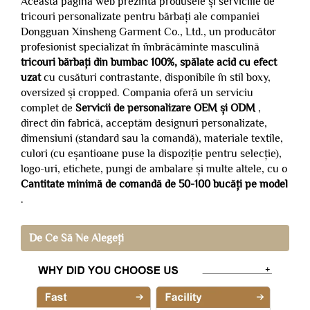
Această pagină web prezintă produsele și serviciile de
tricouri personalizate pentru bărbați ale companiei
Dongguan Xinsheng Garment Co., Ltd., un producător
profesionist specializat în îmbrăcăminte masculină
tricouri bărbați din bumbac 100%, spălate acid cu efect
uzat
cu cusături contrastante, disponibile în stil boxy,
oversized și cropped. Compania oferă un serviciu
complet de
Servicii de personalizare OEM și ODM
,
direct din fabrică, acceptăm designuri personalizate,
dimensiuni (standard sau la comandă), materiale textile,
culori (cu eșantioane puse la dispoziție pentru selecție),
logo-uri, etichete, pungi de ambalare și multe altele, cu o
Cantitate minimă de comandă de 50-100 bucăți pe model
.
De Ce Să Ne Alegeți