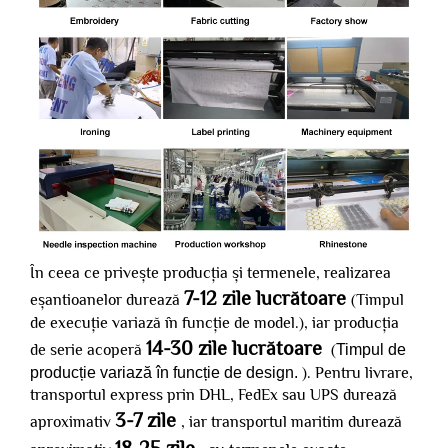
În ceea ce privește producția și termenele, realizarea
7-12 zile lucrătoare
eșantioanelor durează
(Timpul
de execuție variază în funcție de model.), iar producția
14-30 zile lucrătoare
de serie acoperă
(
Timpul de
producție variază în funcție de design.
). Pentru livrare,
transportul express prin DHL, FedEx sau UPS durează
3-7 zile
aproximativ
, iar transportul maritim durează
18-25 zile