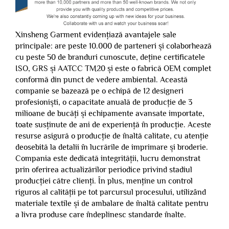
Xinsheng Garment evidențiază avantajele sale
principale: are peste 10.000 de parteneri și colaborhează
cu peste 50 de branduri cunoscute, deține certificatele
ISO, GRS și AATCC TM20 și este o fabrică OEM complet
conformă din punct de vedere ambiental. Această
companie se bazează pe o echipă de 12 designeri
profesioniști, o capacitate anuală de producție de 3
milioane de bucăți și echipamente avansate importate,
toate susținute de ani de experiență în producție. Aceste
resurse asigură o producție de înaltă calitate, cu atenție
deosebită la detalii în lucrările de imprimare și broderie.
Compania este dedicată integrității, lucru demonstrat
prin oferirea actualizărilor periodice privind stadiul
producției către clienți. În plus, menține un control
riguros al calității pe tot parcursul procesului, utilizând
materiale textile și de ambalare de înaltă calitate pentru
a livra produse care îndeplinesc standarde înalte.