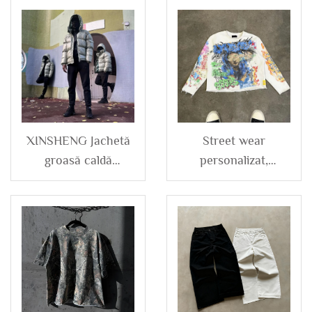
XINSHENG Jachetă
Street wear
groasă caldă
personalizat,
impermeabilă
imprimat DTG,
personalizată de
tricou bărbați 260-
iarnă pentru bărbați,
280 gsm, cu guler
din bumbac umplut
rotund, cropt, din
cu puf, cu fermoar
bumbac French
Terry, cu mâneci
lungi, tricouri grafice