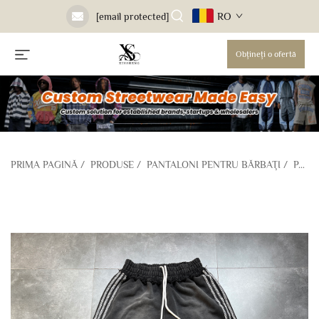
RO
[email protected]
Obțineți o ofertă
PRIMA PAGINĂ
/
PRODUSE
/
PANTALONI PENTRU BĂRBAȚI
/
PANTALONI DE SPORT