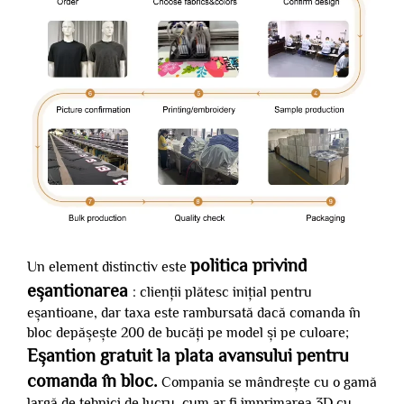
politica privind
Un element distinctiv este
eșantionarea
: clienții plătesc inițial pentru
eșantioane, dar taxa este rambursată dacă comanda în
bloc depășește 200 de bucăți pe model și pe culoare;
Eșantion gratuit la plata avansului pentru
comanda în bloc.
Compania se mândrește cu o gamă
largă de tehnici de lucru, cum ar fi imprimarea 3D cu