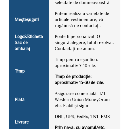
selectate de dumneavoastră
Putem realiza o varietate de
Meșteșuguri
articole vestimentare, vă
rugăm să ne contactați.
Logo&Etichetă
Poate fi personalizat. O
Sac de
singură alegere, totul rezolvat.
ambalaj
Contactați-ne acum.
Timp pentru eșantion:
aproximativ 7-10 zile.
Timp
Timp de producție:
aproximativ 15-30 de zile.
Asigurare comercială, T/T,
Plată
Western Union MoneyGram
etc. Fiabil și sigur.
DHL, UPS, FedEx, TNT, EMS
Livrare
Prin navă, cu avionul/etc.