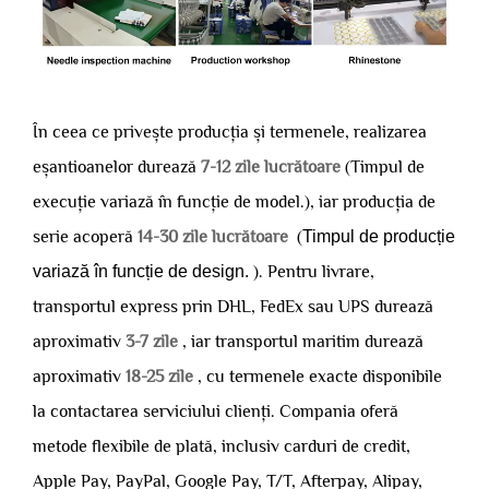
În ceea ce privește producția și termenele, realizarea
eșantioanelor durează
7-12 zile lucrătoare
(Timpul de
execuție variază în funcție de model.), iar producția de
serie acoperă
14-30 zile lucrătoare
(
Timpul de producție
variază în funcție de design.
). Pentru livrare,
transportul express prin DHL, FedEx sau UPS durează
aproximativ
3-7 zile
, iar transportul maritim durează
aproximativ
18-25 zile
, cu termenele exacte disponibile
la contactarea serviciului clienți. Compania oferă
metode flexibile de plată, inclusiv carduri de credit,
Apple Pay, PayPal, Google Pay, T/T, Afterpay, Alipay,