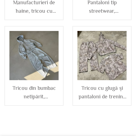
Manufacturieri de
Pantaloni tip
haine, tricou cu
streetwear,
glugă din bumbac
personalizați, cu
100% French Terry,
spălare vintage,
model plaid, cu
strâmți, cu fermoar,
panouri colorate și
cu baza deschisă și
fermoar, pentru
evazată, din denim,
bărbați
pentru bărbați
Tricou din bumbac
Tricou cu glugă și
netipărit,
pantaloni de trening
personalizat cu logo,
personalizați,
pentru bărbați, set
streetwear pentru
tricou cu glugă
vânătoare, camuflaj
cropt, boxy, închis
digital imprimat