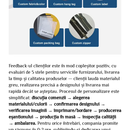
Feedback-ul clienților este în mod copleșitor pozitiv, cu
evaluări de 5 stele pentru serviciile furnizorului, livrarea
la timp și calitatea produselor — clienții laudă materialul
greu, realizarea precisă a designului și livrarea mai
rapidă decât se așteptau. Procesul de personalizare este
simplificat:
discuția comenzii → alegerea
materialului/culorii → confirmarea designului →
verificarea imaginii → imprimare/bordare → producerea
eșantionului → producția în masă → inspecția calității
→ ambalarea.
Pentru orice întrebări, compania promite
un răspuns în 0-2 ore, subliniindu-și dedicarea unui