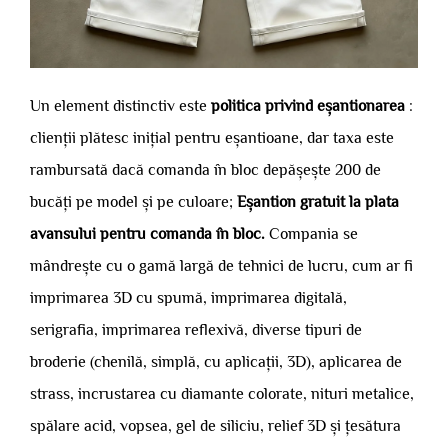
Un element distinctiv este
politica privind eșantionarea
:
clienții plătesc inițial pentru eșantioane, dar taxa este
rambursată dacă comanda în bloc depășește 200 de
bucăți pe model și pe culoare;
Eșantion gratuit la plata
avansului pentru comanda în bloc.
Compania se
mândrește cu o gamă largă de tehnici de lucru, cum ar fi
imprimarea 3D cu spumă, imprimarea digitală,
serigrafia, imprimarea reflexivă, diverse tipuri de
broderie (chenilă, simplă, cu aplicații, 3D), aplicarea de
strass, incrustarea cu diamante colorate, nituri metalice,
spălare acid, vopsea, gel de siliciu, relief 3D și țesătura