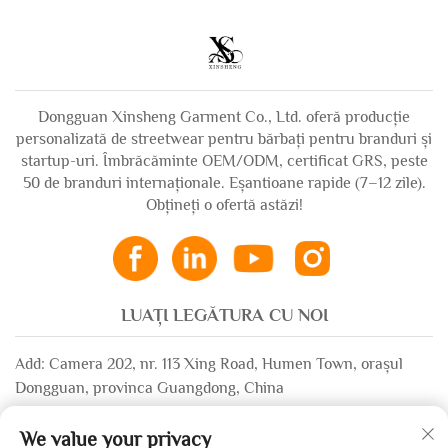
cu fermoar și
integral, set greu
pantaloni de trening
pentru bărbați
evazați, tricouri de
trening pentru
Dongguan Xinsheng Garment Co., Ltd. oferă producție
bărbați
personalizată de streetwear pentru bărbați pentru branduri și
startup-uri. Îmbrăcăminte OEM/ODM, certificat GRS, peste
50 de branduri internaționale. Eșantioane rapide (7–12 zile).
Obțineți o ofertă astăzi!
LUAȚI LEGĂTURA CU NOI
Add: Camera 202, nr. 113 Xing Road, Humen Town, orașul
Dongguan, provinca Guangdong, China
Email:
[email protected]
We value your privacy