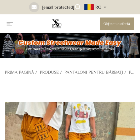
RO
[email protected]
Obțineți o ofertă
PRIMA PAGINĂ
/
PRODUSE
/
PANTALONI PENTRU BĂRBAȚI
/
PANTALONI DE ANTRENAMENT