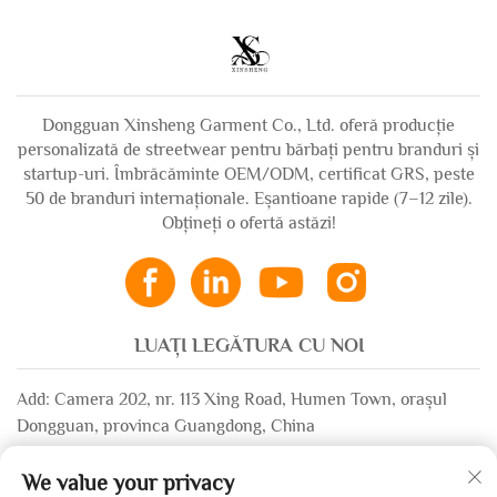
fermoar, pentru
bumbac French
bărbați
Terry, cu mâneci
lungi, tricouri grafice
Dongguan Xinsheng Garment Co., Ltd. oferă producție
personalizată de streetwear pentru bărbați pentru branduri și
startup-uri. Îmbrăcăminte OEM/ODM, certificat GRS, peste
50 de branduri internaționale. Eșantioane rapide (7–12 zile).
Obțineți o ofertă astăzi!
LUAȚI LEGĂTURA CU NOI
Add: Camera 202, nr. 113 Xing Road, Humen Town, orașul
Dongguan, provinca Guangdong, China
Email:
[email protected]
We value your privacy