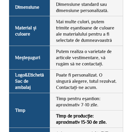
Dimensiune standard sau
Dimensiune
dimensiune personalizată.
Mai multe culori, putem
Material și
trimite eșantioane de culoare
culoare
ale materialului pentru a fi
selectate de dumneavoastră
Putem realiza o varietate de
Meșteșuguri
articole vestimentare, vă
rugăm să ne contactați.
Logo&Etichetă
Poate fi personalizat. O
Sac de
singură alegere, totul rezolvat.
ambalaj
Contactați-ne acum.
Timp pentru eșantion:
aproximativ 7-10 zile.
Timp
Timp de producție:
aproximativ 15-30 de zile.