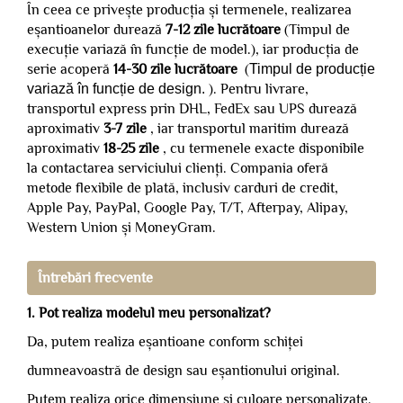
În ceea ce privește producția și termenele, realizarea
eșantioanelor durează
7-12 zile lucrătoare
(Timpul de
execuție variază în funcție de model.), iar producția de
serie acoperă
14-30 zile lucrătoare
(
Timpul de producție
variază în funcție de design.
). Pentru livrare,
transportul express prin DHL, FedEx sau UPS durează
aproximativ
3-7 zile
, iar transportul maritim durează
aproximativ
18-25 zile
, cu termenele exacte disponibile
la contactarea serviciului clienți. Compania oferă
metode flexibile de plată, inclusiv carduri de credit,
Apple Pay, PayPal, Google Pay, T/T, Afterpay, Alipay,
Western Union și MoneyGram.
Întrebări frecvente
1. Pot realiza modelul meu personalizat?
Da, putem realiza eșantioane conform schiței
dumneavoastră de design sau eșantionului original.
Putem realiza orice dimensiune și culoare personalizate.