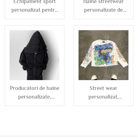
Echipament sport
Haine streetwear
personalizat pentru
personalizate de
bărbați, impermeabil,
înaltă calitate,
cu reflexe, cu
bărbat, brodată, cu
fermoar, din
picioane drepte,
poliester și nailon,
largi, plus size, blugi
trusa de trening cu
pentru bărbați,
jachetă și șort
pantaloni denim
brodați pentru
bărbați
Producători de haine
Street wear
personalizate,
personalizat,
hanorace dublu
imprimat DTG,
strat, cu efect de
tricou bărbați 260-
spălare acid,
280 gsm, cu guler
distressed, cu
rotund, cropt, din