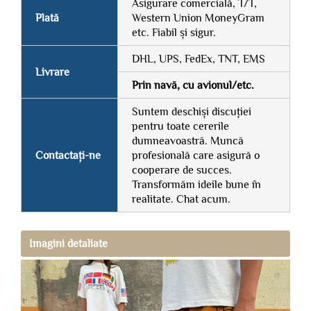
Asigurare comercială, T/T,
Plată
Western Union MoneyGram
etc. Fiabil și sigur.
DHL, UPS, FedEx, TNT, EMS
Livrare
Prin navă, cu avionul/etc.
Suntem deschiși discuției
pentru toate cererile
dumneavoastră. Muncă
Contactați-ne
profesională care asigură o
cooperare de succes.
Transformăm ideile bune în
realitate. Chat acum.
Imagini detaliate