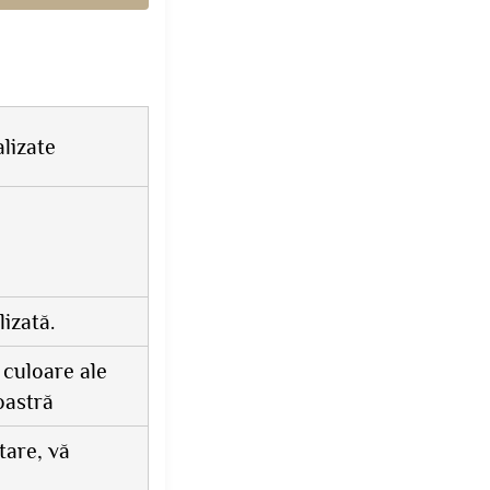
lizate
izată.
 culoare ale
oastră
tare, vă