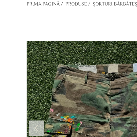
PRIMA PAGINĂ
/
PRODUSE
/
ȘORTURI BĂRBĂTEȘ