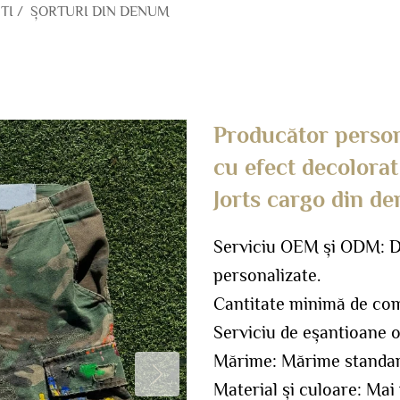
TI
/
ȘORTURI DIN DENUM
Producător person
cu efect decolora
Jorts cargo din de
Serviciu OEM și ODM: Di
personalizate.
Cantitate minimă de co
Serviciu de eșantioane o
Mărime: Mărime standar
Material și culoare: Mai