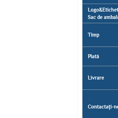
Logo&Etiche
Sac de ambal
Timp
Plată
Livrare
Contactați-n