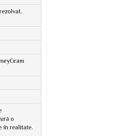
rezolvat.
MoneyGram
e
gură o
în realitate.