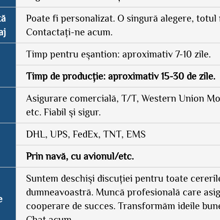
tă
Poate fi personalizat. O singură alegere, totul 
aj
Contactați-ne acum.
Timp pentru eșantion: aproximativ 7-10 zile.
Timp de producție: aproximativ 15-30 de zile.
Asigurare comercială, T/T, Western Union 
etc. Fiabil și sigur.
DHL, UPS, FedEx, TNT, EMS
Prin navă, cu avionul/etc.
Suntem deschiși discuției pentru toate cereril
dumneavoastră. Muncă profesională care asi
e
cooperare de succes. Transformăm ideile bune 
Chat acum.