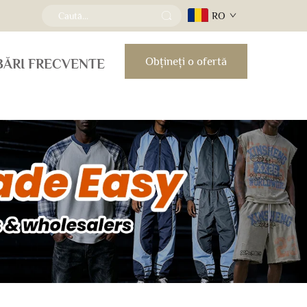
RO
Obțineți o ofertă
BĂRI FRECVENTE