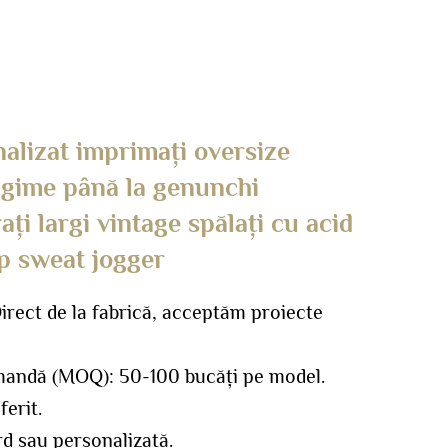
alizat imprimați oversize
ngime până la genunchi
ați largi vintage spălați cu acid
ip sweat jogger
rect de la fabrică, acceptăm proiecte
mandă (MOQ): 50-100 bucăți pe model.
ferit.
d sau personalizată.