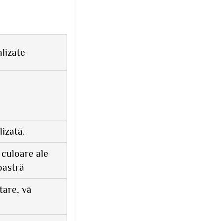
lizate
izată.
 culoare ale
oastră
tare, vă