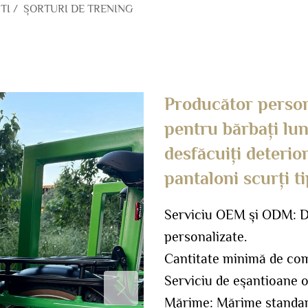
TI
/
ȘORTURI DE TRENING
Producător person
pentru bărbați lu
desfăcuiți deterior
pantaloni scurți t
Serviciu OEM și ODM: Di
personalizate.
Cantitate minimă de co
Serviciu de eșantioane o
Mărime: Mărime standar