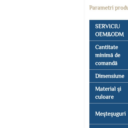
Parametri prod
SERVICIU
OEM&ODM
Cantitate
minimă de
comandă
Dimensiune
Material și
culoare
Meșteșuguri