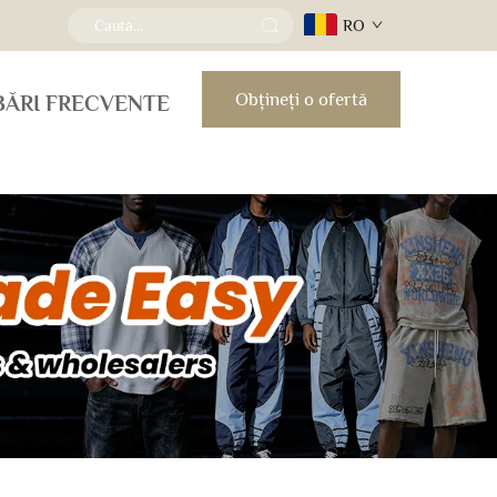
RO
Obțineți o ofertă
BĂRI FRECVENTE