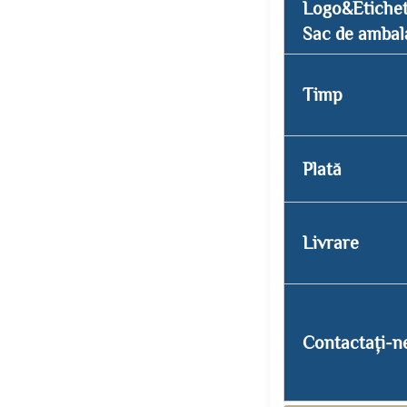
Logo&Etiche
Sac de ambal
Timp
Plată
Livrare
Contactați-n