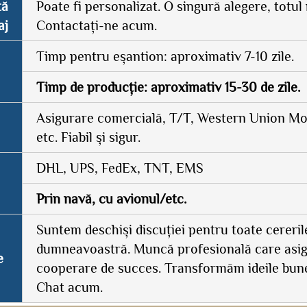
tă
Poate fi personalizat. O singură alegere, totul 
aj
Contactați-ne acum.
Timp pentru eșantion: aproximativ 7-10 zile.
Timp de producție: aproximativ 15-30 de zile.
Asigurare comercială, T/T, Western Union 
etc. Fiabil și sigur.
DHL, UPS, FedEx, TNT, EMS
Prin navă, cu avionul/etc.
Suntem deschiși discuției pentru toate cereril
dumneavoastră. Muncă profesională care asi
e
cooperare de succes. Transformăm ideile bune 
Chat acum.