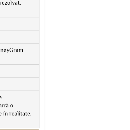
rezolvat.
MoneyGram
e
gură o
în realitate.