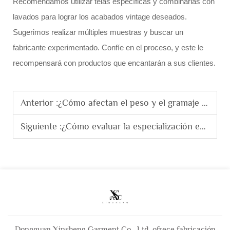
Recomendamos utilizar telas específicas y combinarlas con
lavados para lograr los acabados vintage deseados.
Sugerimos realizar múltiples muestras y buscar un
fabricante experimentado. Confíe en el proceso, y este le
recompensará con productos que encantarán a sus clientes.
Anterior :
¿Cómo afectan el peso y el gramaje (g/m²) del tejido a la calidad de una sudadera con capucha?
Siguiente :
¿Cómo evaluar la especialización en equipos de costura de un fabricante de sudaderas con capucha?
Dongguan Xinsheng Garment Co., Ltd. ofrece fabricación