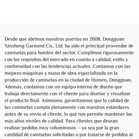
Pesado Extragruesa con
Impresión DTG, Ropa
Estampado Ácido Desvaído
Urbana, Algodón Pesado,
al Sol y Diamantes de
Rasgada y Desgastada,
Imitación para Hombre
Camiseta Gráfica Caja para
Hombre
Desde que abrimos nuestras puertas en 2008, Dongguan
Xinsheng Garment Co., Ltd. ha sido el principal proveedor de
camisetas para hombre del sector. Cumplimos rigurosamente
con los requisitos del mercado en cuanto a calidad, estilo y
conformidad con las tendencias actuales. Contamos con las
mejores máquinas y mano de obra especializada en la
producción de camisetas en la ciudad de Humen, Dongguan.
Además, contamos con un equipo interno de diseño que
trabaja directamente con el cliente para diseñar y visualizar
el producto final. Asimismo, garantizamos que la calidad de
las camisetas cumpla plenamente con nuestros estándares
antes de su envío al cliente, lo que nos permite mantener los
más altos niveles de calidad. Para clientes que desean
realizar pedidos muy voluminosos —ya sea por la gran
cantidad de camisetas solicitadas o por tratarse de pedidos al