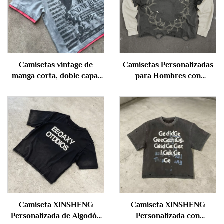
Camisetas vintage de
Camisetas Personalizadas
manga corta, doble capa,
para Hombres con
100 % algodón, lavado
Serigrafía, Dobles, de
ácido, corte cuadrado,
Manga Larga, con Bajo Sin
personalizadas estilo
Rematar, Estilo Vintage
streetwear para hombre
Desgastado y Lavado
Ácido, con Diseño Gráfico
Camiseta XINSHENG
Camiseta XINSHENG
Personalizada de Algodón
Personalizada con