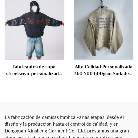
Sudadera con Capucha
y 35 % poliéster, esencial,
Oversize Vintage con
corte corto de neopreno
Lavado Ácido Rasgada y
para hombres
Desgastada para Hombres
Fabricantes de ropa,
Alta Calidad Personalizada
streetwear personalizado,
360 500 600gsm Sudadera
sudadera con capucha para
Impresa para Hombres
hombres, lavado vintage
Oversize con Lavado Ácido
con piedra, con lentejuelas,
Sudadera Pesada de
unisex
Algodón Tela Francesa con
Capucha
La fabricación de camisas implica varias etapas, desde el
diseño y la producción hasta el control de calidad, y en
Dongguan Xinsheng Garment Co., Ltd. prestamos una gran
atención a cada una de estas etapas para garantizar que