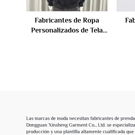
Fabricantes de Ropa
Fab
Personalizados de Tela
Francesa 100% Algodón
pers
Sudadera con Capucha
c
Oversize Vintage con
homb
Lavado Ácido Rasgada y
Desgastada para
le
Hombres
Las marcas de moda necesitan fabricantes de prendas
Dongguan Xinsheng Garment Co., Ltd. se especializa
producción y una plantilla altamente cualificada que