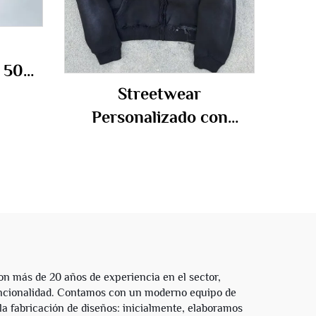
0 500
Streetwear
ra
Personalizado con
bres
Bordado Peso Pesado Sol
vado
Desvaído Sudadera con
esada
Cremallera Lavado Ácido
ancesa
con Diamantes de
Imitación Sudaderas
Cortas y Amplias
Desgastadas para
n más de 20 años de experiencia en el sector,
uncionalidad. Contamos con un moderno equipo de
Hombres
la fabricación de diseños: inicialmente, elaboramos