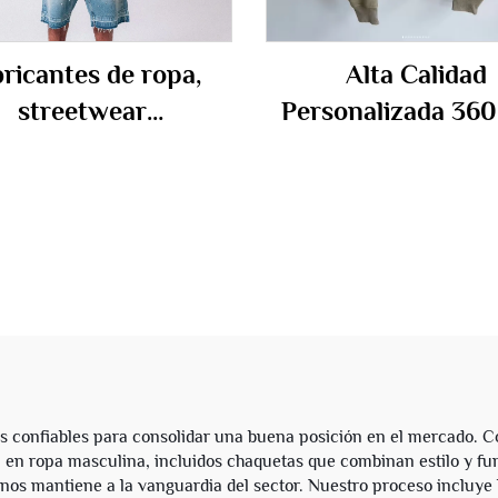
ricantes de ropa,
Alta Calidad
streetwear
Personalizada 36
onalizado, sudadera
600gsm Sudade
on capucha para
Impresa para Hom
res, lavado vintage
Oversize con La
con piedra, con
Ácido Sudadera P
ntejuelas, unisex
de Algodón Tela Fr
con Capucha
 confiables para consolidar una buena posición en el mercado. Co
 en ropa masculina, incluidos chaquetas que combinan estilo y f
 nos mantiene a la vanguardia del sector. Nuestro proceso incluye 