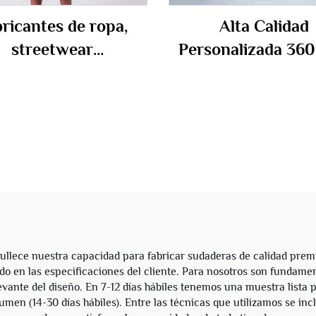
ricantes de ropa,
Alta Calidad
streetwear
Personalizada 36
onalizado, sudadera
600gsm Sudade
on capucha para
Impresa para Hom
res, lavado vintage
Oversize con La
con piedra, con
Ácido Sudadera P
ntejuelas, unisex
de Algodón Tela Fr
con Capucha
lece nuestra capacidad para fabricar sudaderas de calidad premium
o en las especificaciones del cliente. Para nosotros son fundamenta
elevante del diseño. En 7-12 días hábiles tenemos una muestra lista
umen (14-30 días hábiles). Entre las técnicas que utilizamos se incl