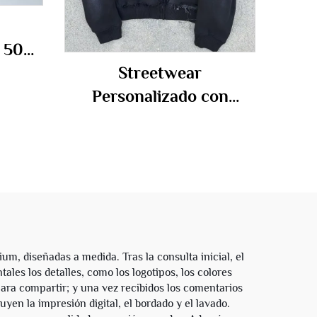
0 500
Streetwear
ra
Personalizado con
bres
Bordado Peso Pesado Sol
vado
Desvaído Sudadera con
esada
Cremallera Lavado Ácido
ancesa
con Diamantes de
Imitación Sudaderas
Cortas y Amplias
Desgastadas para
, diseñadas a medida. Tras la consulta inicial, el
les los detalles, como los logotipos, los colores
Hombres
 para compartir; y una vez recibidos los comentarios
uyen la impresión digital, el bordado y el lavado.