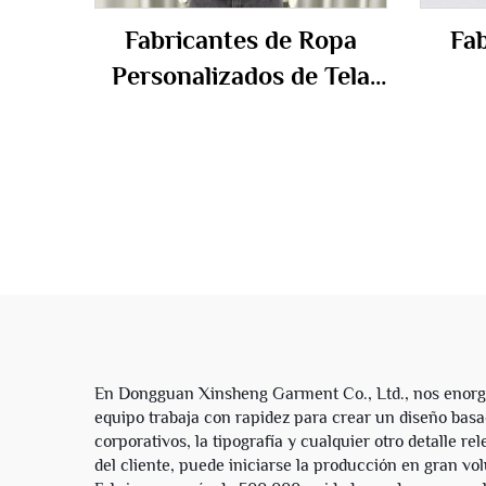
Fabricantes de Ropa
Fab
Personalizados de Tela
Francesa 100% Algodón
pers
Sudadera con Capucha
c
Oversize Vintage con
homb
Lavado Ácido Rasgada y
Desgastada para
le
Hombres
En Dongguan Xinsheng Garment Co., Ltd., nos enorgul
equipo trabaja con rapidez para crear un diseño basad
corporativos, la tipografía y cualquier otro detalle r
del cliente, puede iniciarse la producción en gran vol