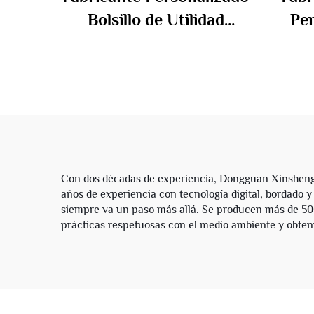
Bolsillo de Utilidad
Pe
Camuflaje Rasgado y
Cin
Desgastado con
Diam
Estampado Integral de
P
Camuflaje Jorts
Ho
Pantalones Cargo Cortos
Me
de Mezclilla para
Hombres
Con dos décadas de experiencia, Dongguan Xinsheng
años de experiencia con tecnología digital, bordado y
siempre va un paso más allá. Se producen más de 50
prácticas respetuosas con el medio ambiente y obteni