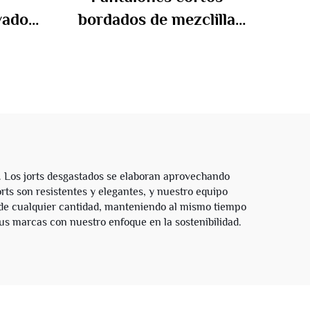
vado
bordados de mezclilla
ado
desgastados, holgados,
antes
vintage, lavado, talla
lones
extragruesa, de algodón,
lla
para hombre, para
ra
verano
Los jorts desgastados se elaboran aprovechando
rts son resistentes y elegantes, y nuestro equipo
de cualquier cantidad, manteniendo al mismo tiempo
us marcas con nuestro enfoque en la sostenibilidad.