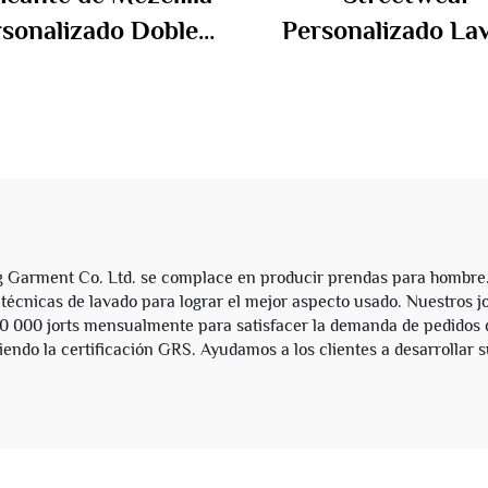
rsonalizado Doble
Personalizado La
tura Rodillas con
Vintage Estamp
antes de Imitación
Integral con Diam
antalones Cargo
de Imitación Panta
lgados Cortos de
Cortos de Mezcli
zclilla Jorts para
Cargo Jorts pa
Hombres
Hombres
 Garment Co. Ltd. se complace en producir prendas para hombre. 
 técnicas de lavado para lograr el mejor aspecto usado. Nuestros jo
0 000 jorts mensualmente para satisfacer la demanda de pedidos 
endo la certificación GRS. Ayudamos a los clientes a desarrollar s