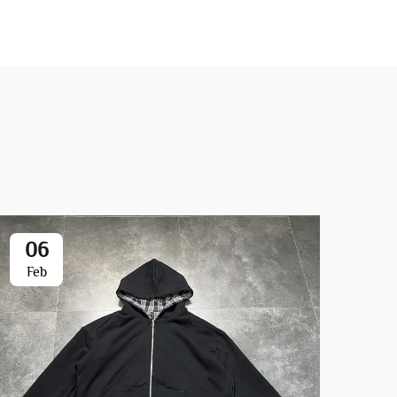
06
1
Feb
Fe