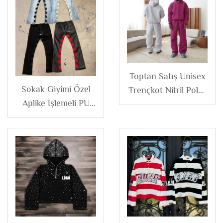
Toptan Satış Unisex
Sokak Giyimi Özel
Trençkot Nitril Polar
Aplike İşlemeli PU
Boş Düz Sweatşört
Deri Pantolon
Bol Beden
Vintage Yıkamalı
Kapüşonlu ve
Flare Kot Pantolon
Eşofman Altı Takımı
Erkek
Erkek Eşofman
Takımları