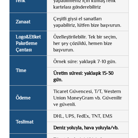
renk
yapabilmeniz için kumaş renk
kartelası gönderebiliriz
Çeşitli giysi el sanatları
Zanaat
yapabiliriz, lütfen bize başvurun.
Logo&Etiket
Özelleştirilebilir. Tek bir seçim,
Paketleme
her şey çözüldü, hemen bize
Çantası
başvurun.
Örnek süre: yaklaşık 7-10 gün.
Time
Üretim süresi: yaklaşık 15-30
gün.
Ticaret Güvencesi, T/T, Western
Ödeme
Union MoneyGram vb. Güvenilir
ve güvenli.
DHL, UPS, FedEx, TNT, EMS
Teslimat
Deniz yoluyla, hava yoluyla/vb.