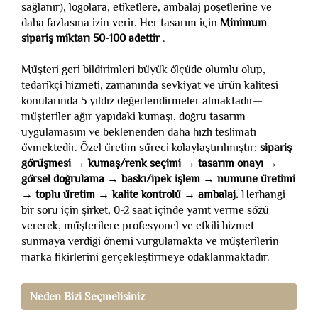
sağlanır), logolara, etiketlere, ambalaj poşetlerine ve
daha fazlasına izin verir. Her tasarım için
Minimum
sipariş miktarı 50-100 adettir
.
Müşteri geri bildirimleri büyük ölçüde olumlu olup,
tedarikçi hizmeti, zamanında sevkiyat ve ürün kalitesi
konularında 5 yıldız değerlendirmeler almaktadır—
müşteriler ağır yapıdaki kumaşı, doğru tasarım
uygulamasını ve beklenenden daha hızlı teslimatı
övmektedir. Özel üretim süreci kolaylaştırılmıştır:
sipariş
görüşmesi → kumaş/renk seçimi → tasarım onayı →
görsel doğrulama → baskı/ipek işlem → numune üretimi
→ toplu üretim → kalite kontrolü → ambalaj.
Herhangi
bir soru için şirket, 0-2 saat içinde yanıt verme sözü
vererek, müşterilere profesyonel ve etkili hizmet
sunmaya verdiği önemi vurgulamakta ve müşterilerin
marka fikirlerini gerçekleştirmeye odaklanmaktadır.
Neden Bizi Seçmelisiniz