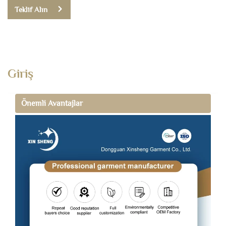
Teklif Alın
Giriş
Önemli Avantajlar