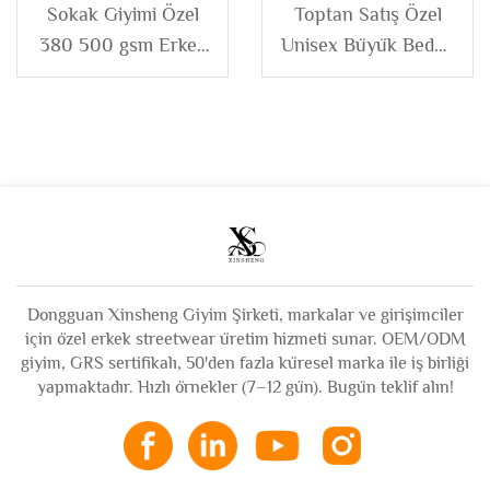
Sokak Giyimi Özel
Toptan Satış Özel
380 500 gsm Erkek
Unisex Büyük Beden
Fransız Terry Polar
Fransız Terry Pamuk
Tamamı Baskılı
Yapay Elmas Şerit
Yapay Elmaslı Kare
Kırpılmış Uzun Kollu
Kesim Yarım
Polo Tişört Erkek
Fermuarlı Kapüşonlu
Ceket Erkek
Dongguan Xinsheng Giyim Şirketi, markalar ve girişimciler
için özel erkek streetwear üretim hizmeti sunar. OEM/ODM
giyim, GRS sertifikalı, 50'den fazla küresel marka ile iş birliği
yapmaktadır. Hızlı örnekler (7–12 gün). Bugün teklif alın!