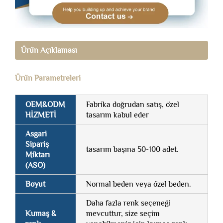
Ürün Açıklaması
Ürün Parametreleri
OEM&ODM
Fabrika doğrudan satış, özel
HİZMETİ
tasarım kabul eder
Asgari
Sipariş
tasarım başına 50-100 adet.
Miktarı
(ASO)
Boyut
Normal beden veya özel beden.
Daha fazla renk seçeneği
Kumaş &
mevcuttur, size seçim