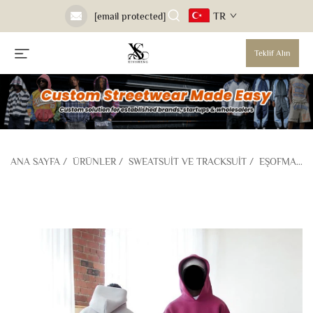
TR
[email protected]
Teklif Alın
ANA SAYFA
/
ÜRÜNLER
/
SWEATSUIT VE TRACKSUIT
/
EŞOFMAN TAKIMLARI