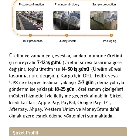
Üretim ve zaman çerçevesi açısından, numune üretimi
şu süreyi alır
7-12 iş günü
(Üretim süresi tasarıma göre
değişir.), toplu üretim ise
14-30 iş günü
(
Üretim süresi
tasarıma göre değişir.
). Kargo için DHL, FedEx veya
UPS ile ekspres teslimat yaklaşık
3-7 gün
, deniz yoluyla
gönderim ise yaklaşık
18-25 gün
, özel zaman çizelgeleri
müşteri hizmetleriyle iletişime geçerek alınabilir. Şirket
kredi kartları, Apple Pay, PayPal, Google Pay, T/T,
Afterpay, Alipay, Western Union ve MoneyGram dahil
olmak üzere esnek ödeme yöntemleri sunmaktadır.
Şirket Profili