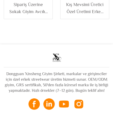
Sipariş Üzerine
Kış Mevsimi Üretici
Sokak Giyim Avcılık
Özel Üretimi Erkek
Kamuflaj Tümü
Ağırlıklı Kalın Süet
Baskılı Kamuflaj Ağır
Ters Çevrilebilir
Kumaş Kapüşonlu
Fermuarlı Yapay Deri
Sweatshirt ve
Sherpa Ceket,
Eşofman Altından
Kapüşonlu
Oluşan Erkek Sweat
Suits Seti
Dongguan Xinsheng Giyim Şirketi, markalar ve girişimciler
için özel erkek streetwear üretim hizmeti sunar. OEM/ODM
giyim, GRS sertifikalı, 50'den fazla küresel marka ile iş birliği
yapmaktadır. Hızlı örnekler (7–12 gün). Bugün teklif alın!