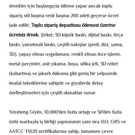
örnekler için başlangıçta ödeme yapar ancak toplu
sipariş stil başına renk başına 200 adeti geçerse ücret
iade edilir;
Toplu sipariş depozitosu ödemesi üzerine
ücretsiz örnek.
Şirket; 3D köpük baskı, dijital baskı, fırça
baskı, yansıtmalı baskı, çeşitli nakışlar (şenil, düz, yama,
3D), yapay elmas uygulaması, renkli elmas ince işlemi,
metal perçinler, asit yıkama, boya, silika jeli, 3D relief
(kabartma) ve jakarlı dokuma gibi geniş bir yelpazede
imalat tekniklerine sahiptir ve giysilerde detay
özelleştirmeleri için çeşitli olanaklar sunar.
Xinsheng Giyim, 10.000'den fazla ortağı ve 50'den fazla
ünlü markayla iş birliği yapmasının yanı sıra ISO, GRS ve
AATCC TM20 sertifikalarına sahip, tamamen çevre