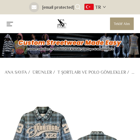
TR
[email protected]
Teklif Alın
ANA SAYFA
/
ÜRÜNLER
/
T ŞORTLARI VE POLO GÖMLEKLER
/
GÖM