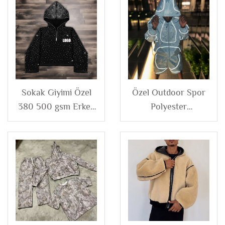
Sokak Giyimi Özel
Özel Outdoor Spor
380 500 gsm Erkek
Polyester
Fransız Terry Polar
Waterproof
Tamamı Baskılı
Fermuarlı Reflektif
Yapay Elmaslı Kare
Naylon Trençkot
Kesim Yarım
Ceket ve Şort Takımı
Fermuarlı Kapüşonlu
Erkek
Ceket Erkek