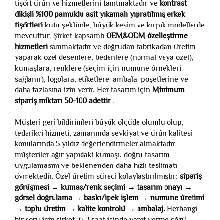
tişört ürün ve hizmetlerini tanıtmaktadır ve
kontrast
dikişli %100 pamuklu asit yıkamalı yıpratılmış erkek
tişörtleri
kutu şeklinde, büyük kesim ve kırpık modellerde
mevcuttur. Şirket kapsamlı
OEM&ODM özelleştirme
hizmetleri
sunmaktadır ve doğrudan fabrikadan üretim
yaparak özel desenlere, bedenlere (normal veya özel),
kumaşlara, renklere (seçim için numune örnekleri
sağlanır), logolara, etiketlere, ambalaj poşetlerine ve
daha fazlasına izin verir. Her tasarım için
Minimum
sipariş miktarı 50-100 adettir
.
Müşteri geri bildirimleri büyük ölçüde olumlu olup,
tedarikçi hizmeti, zamanında sevkiyat ve ürün kalitesi
konularında 5 yıldız değerlendirmeler almaktadır—
müşteriler ağır yapıdaki kumaşı, doğru tasarım
uygulamasını ve beklenenden daha hızlı teslimatı
övmektedir. Özel üretim süreci kolaylaştırılmıştır:
sipariş
görüşmesi → kumaş/renk seçimi → tasarım onayı →
görsel doğrulama → baskı/ipek işlem → numune üretimi
→ toplu üretim → kalite kontrolü → ambalaj.
Herhangi
bir soru için şirket, 0-2 saat içinde yanıt verme sözü