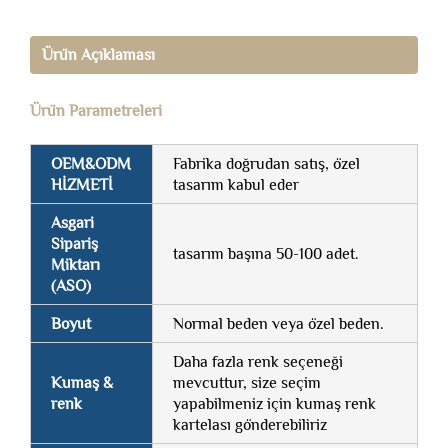
Ürün Açıklaması
Ürün Parametreleri
OEM&ODM
Fabrika doğrudan satış, özel
HİZMETİ
tasarım kabul eder
Asgari
Sipariş
tasarım başına 50-100 adet.
Miktarı
(ASO)
Boyut
Normal beden veya özel beden.
Daha fazla renk seçeneği
Kumaş &
mevcuttur, size seçim
renk
yapabilmeniz için kumaş renk
kartelası gönderebiliriz