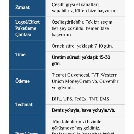
Çeşitli giysi el sanatları
Zanaat
yapabiliriz, lütfen bize başvurun.
Logo&Etiket
Özelleştirilebilir. Tek bir seçim,
Paketleme
her şey çözüldü, hemen bize
Çantası
başvurun.
Örnek süre: yaklaşık 7-10 gün.
Time
Üretim süresi: yaklaşık 15-30
gün.
Ticaret Güvencesi, T/T, Western
Ödeme
Union MoneyGram vb. Güvenilir
ve güvenli.
DHL, UPS, FedEx, TNT, EMS
Teslimat
Deniz yoluyla, hava yoluyla/vb.
Tüm taleplerinizi bizimle
görüşmeye hoş geldiniz.