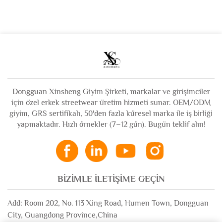
Yıkanmış Tuval Kot
Tişört Grafikli Tişört
Ceket
Erkek
Dongguan Xinsheng Giyim Şirketi, markalar ve girişimciler
için özel erkek streetwear üretim hizmeti sunar. OEM/ODM
giyim, GRS sertifikalı, 50'den fazla küresel marka ile iş birliği
yapmaktadır. Hızlı örnekler (7–12 gün). Bugün teklif alın!
BIZIMLE İLETIŞIME GEÇIN
Add: Room 202, No. 113 Xing Road, Humen Town, Dongguan
City, Guangdong Province,China