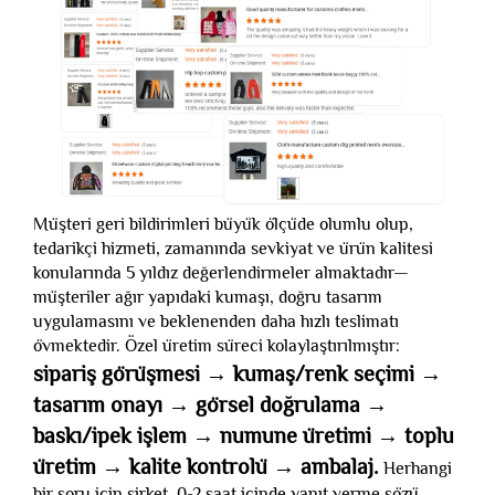
Müşteri geri bildirimleri büyük ölçüde olumlu olup,
tedarikçi hizmeti, zamanında sevkiyat ve ürün kalitesi
konularında 5 yıldız değerlendirmeler almaktadır—
müşteriler ağır yapıdaki kumaşı, doğru tasarım
uygulamasını ve beklenenden daha hızlı teslimatı
övmektedir. Özel üretim süreci kolaylaştırılmıştır:
sipariş görüşmesi → kumaş/renk seçimi →
tasarım onayı → görsel doğrulama →
baskı/ipek işlem → numune üretimi → toplu
üretim → kalite kontrolü → ambalaj.
Herhangi
bir soru için şirket, 0-2 saat içinde yanıt verme sözü