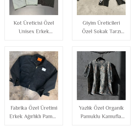
Kot Üreticisi Özel
Giyim Üreticileri
Unisex Erkek
Özel Sokak Tarzı
Vintage Yıkama Boş
Yama İşlemeli
Büyük Beden Pamuk
Yıkanmış Hasarlı
Düz Geniş Bacak Bol
Perçinli Fermuarlı
Kot Pantolon Erkek
Kapüşonlu ve Şortlu
İçin
Sweat Seti Spor
Takım
Fabrika Özel Üretimi
Yazlık Özel Organik
Erkek Ağırlıklı Pamuk
Pamuklu Kamuflaj
Siyah Astarlı
Yuvarlak Yaka Kutu
Fermuarlı Vintage
Kalıp Kısa Kollu