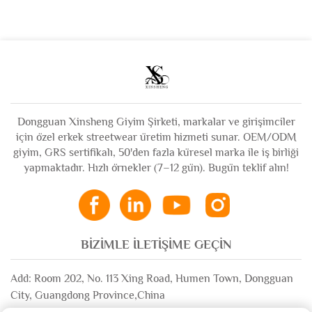
Pamuklu Uzun Kollu
Yırtık Distressed
Tişört Grafikli
Tişört Kutu Grafikli
Tişörtler
Tişört Erkek İçin
Dongguan Xinsheng Giyim Şirketi, markalar ve girişimciler
için özel erkek streetwear üretim hizmeti sunar. OEM/ODM
giyim, GRS sertifikalı, 50'den fazla küresel marka ile iş birliği
yapmaktadır. Hızlı örnekler (7–12 gün). Bugün teklif alın!
BIZIMLE İLETIŞIME GEÇIN
Add: Room 202, No. 113 Xing Road, Humen Town, Dongguan
City, Guangdong Province,China