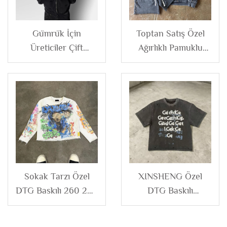
Gümrük İçin
Toptan Satış Özel
Üreticiler Çift
Ağırlıklı Pamuklu
Katmanlı Kapüşon
Fransız Terry
Asit Yıkama
Vintage Taş Asitli
Distressed Fermuarlı
Yıkama Kısaltılmış
Kapüşonlu
Kutu Fermuarlı
Sweatshirt Erkek
Kapüşonlu ve Kısa
Eşofman Takımı
Sokak Tarzı Özel
XINSHENG Özel
DTG Baskılı 260 280
DTG Baskılı
Gsm Crew Yaka Kısa
Streetwear Ağır
Fransız Terry
Kumaş Pamuk Tişört