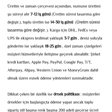
Üretim ve zaman çerçevesi açısından, numune üretimi
şu süreyi alır
7-12 iş günü
(Üretim süresi tasarıma göre
değişir.), toplu üretim ise
14-30 iş günü
(
Üretim süresi
tasarıma göre değişir.
). Kargo için DHL, FedEx veya
UPS ile ekspres teslimat yaklaşık
3-7 gün
, deniz yoluyla
gönderim ise yaklaşık
18-25 gün
, özel zaman çizelgeleri
müşteri hizmetleriyle iletişime geçerek alınabilir. Şirket
kredi kartları, Apple Pay, PayPal, Google Pay, T/T,
Afterpay, Alipay, Western Union ve MoneyGram dahil
olmak üzere esnek ödeme yöntemleri sunmaktadır.
Dikkat çeken bir özellik ise
örnek politikası
: müşteriler
örnekler için başlangıçta ödeme yapar ancak toplu
sipariş stil başına renk başına 200 adeti geçerse ücret