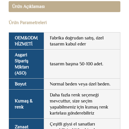
Ürün Açıklaması
Ürün Parametreleri
OEM&ODM
Fabrika doğrudan satış, özel
HİZMETİ
tasarım kabul eder
Asgari
Sipariş
tasarım başına 50-100 adet.
Miktarı
(ASO)
Boyut
Normal beden veya özel beden.
Daha fazla renk seçeneği
Kumaş &
mevcuttur, size seçim
renk
yapabilmeniz için kumaş renk
kartelası gönderebiliriz
Çeşitli giysi el sanatları
Zanaat