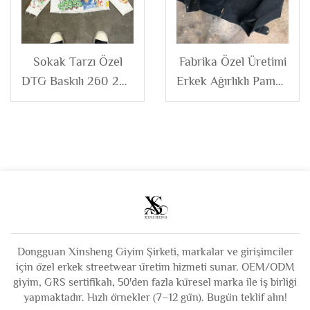
Sweatshirt Erkek
Sweatshirt Ceket
Erkek
Sokak Tarzı Özel
Fabrika Özel Üretimi
DTG Baskılı 260 280
Erkek Ağırlıklı Pamuk
Gsm Crew Yaka Kısa
Siyah Astarlı
Fransız Terry
Fermuarlı Vintage
Pamuklu Uzun Kollu
Yıkanmış Tuval Kot
Tişört Grafikli
Ceket
Tişörtler
Dongguan Xinsheng Giyim Şirketi, markalar ve girişimciler
için özel erkek streetwear üretim hizmeti sunar. OEM/ODM
giyim, GRS sertifikalı, 50'den fazla küresel marka ile iş birliği
yapmaktadır. Hızlı örnekler (7–12 gün). Bugün teklif alın!