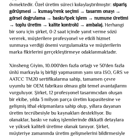
övmektedir. Özel üretim süreci kolaylaştırılmıştır:
sipariş
görüşmesi → kumaş/renk seçimi → tasarım onayı →
görsel doğrulama → baskı/ipek işlem → numune üretimi
→ toplu üretim → kalite kontrolü → ambalaj.
Herhangi
bir soru için şirket, 0-2 saat içinde yanıt verme sözü
vererek, müşterilere profesyonel ve etkili hizmet
sunmaya verdiği önemi vurgulamakta ve müşterilerin
marka fikirlerini gerçekleştirmeye odaklanmaktadır.
Xinsheng Giyim, 10.000'den fazla ortağı ve 50'den fazla
ünlü markayla iş birliği yapmasının yanı sıra ISO, GRS ve
AATCC TM20 sertifikalarına sahip, tamamen çevre
uyumlu bir OEM fabrikası olması gibi temel avantajlarını
vurguluyor. Şirket, 12 profesyonel tasarımcıdan oluşan
bir ekibe, yılda 3 milyon parça üretim kapasitesine ve
gelişmiş ithal ekipmanlara sahip olup, yıllara dayanan
üretim tecrübesiyle bu kaynakları destekliyor. Bu
olanaklar, baskı ve nakış işlemlerinde dikkatli detaylara
ve yüksek kaliteli üretime olanak tanıyor. Şirket,
müşteriye zamanında üretim gelişmelerini bildirmesiyle