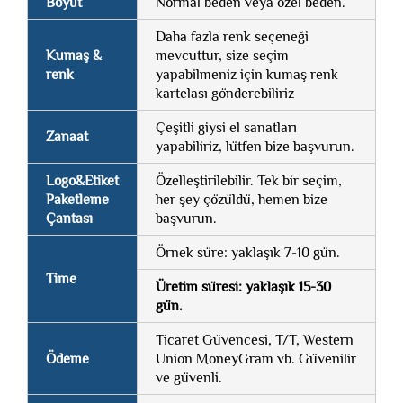
Boyut
Normal beden veya özel beden.
Daha fazla renk seçeneği
Kumaş &
mevcuttur, size seçim
renk
yapabilmeniz için kumaş renk
kartelası gönderebiliriz
Çeşitli giysi el sanatları
Zanaat
yapabiliriz, lütfen bize başvurun.
Logo&Etiket
Özelleştirilebilir. Tek bir seçim,
Paketleme
her şey çözüldü, hemen bize
Çantası
başvurun.
Örnek süre: yaklaşık 7-10 gün.
Time
Üretim süresi: yaklaşık 15-30
gün.
Ticaret Güvencesi, T/T, Western
Ödeme
Union MoneyGram vb. Güvenilir
ve güvenli.