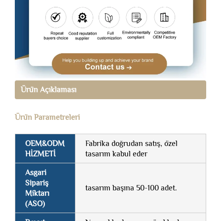
Ürün Açıklaması
Ürün Parametreleri
OEM&ODM
Fabrika doğrudan satış, özel
HİZMETİ
tasarım kabul eder
Asgari
Sipariş
tasarım başına 50-100 adet.
Miktarı
(ASO)