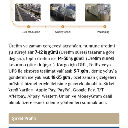
Üretim ve zaman çerçevesi açısından, numune üretimi
şu süreyi alır
7-12 iş günü
(Üretim süresi tasarıma göre
değişir.), toplu üretim ise
14-30 iş günü
(
Üretim süresi
tasarıma göre değişir.
). Kargo için DHL, FedEx veya
UPS ile ekspres teslimat yaklaşık
3-7 gün
, deniz yoluyla
gönderim ise yaklaşık
18-25 gün
, özel zaman çizelgeleri
müşteri hizmetleriyle iletişime geçerek alınabilir. Şirket
kredi kartları, Apple Pay, PayPal, Google Pay, T/T,
Afterpay, Alipay, Western Union ve MoneyGram dahil
olmak üzere esnek ödeme yöntemleri sunmaktadır.
Şirket Profili