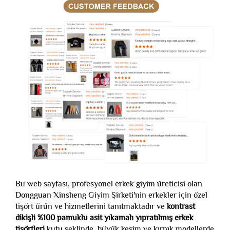
Bu web sayfası, profesyonel erkek giyim üreticisi olan
Dongguan Xinsheng Giyim Şirketi'nin erkekler için özel
tişört ürün ve hizmetlerini tanıtmaktadır ve
kontrast
dikişli %100 pamuklu asit yıkamalı yıpratılmış erkek
tişörtleri
kutu şeklinde, büyük kesim ve kırpık modellerde