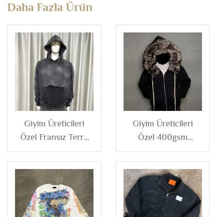
Daha Fazla Ürün
Giyim Üreticileri
Giyim Üreticileri
Özel Fransız Terry
Özel 400gsm
%100 Pamuk
500gsm Fransız
Oversize Vintage
Terry Distressed
Asit Yıkama Yırtık
Çıkarılabilir Kürklü
Distressed
Kapüşonlu Fermuarlı
Kapüşonlu
Kapüşonlu