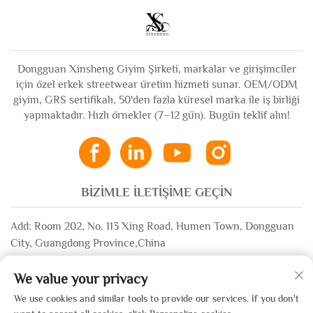
İçin İşlemeli Kot
Erkek
Pantolon
Dongguan Xinsheng Giyim Şirketi, markalar ve girişimciler
için özel erkek streetwear üretim hizmeti sunar. OEM/ODM
giyim, GRS sertifikalı, 50'den fazla küresel marka ile iş birliği
yapmaktadır. Hızlı örnekler (7–12 gün). Bugün teklif alın!
BIZIMLE İLETIŞIME GEÇIN
Add: Room 202, No. 113 Xing Road, Humen Town, Dongguan
City, Guangdong Province,China
E-posta:
[email protected]
We value your privacy
WhatsApp:
+86-13532483058
We use cookies and similar tools to provide our services. If you don't