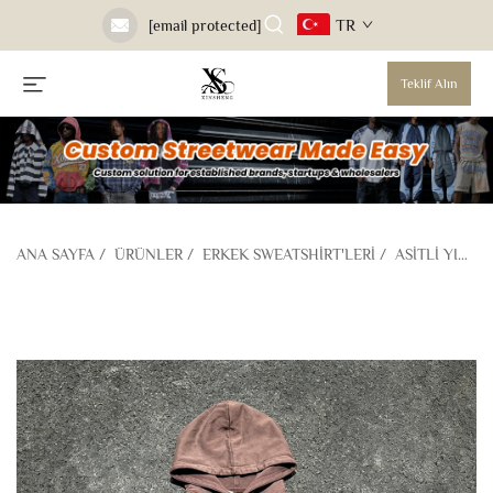
TR
[email protected]
Teklif Alın
ANA SAYFA
/
ÜRÜNLER
/
ERKEK SWEATSHIRT'LERI
/
ASITLI YIKAMA SWEATSHIRT