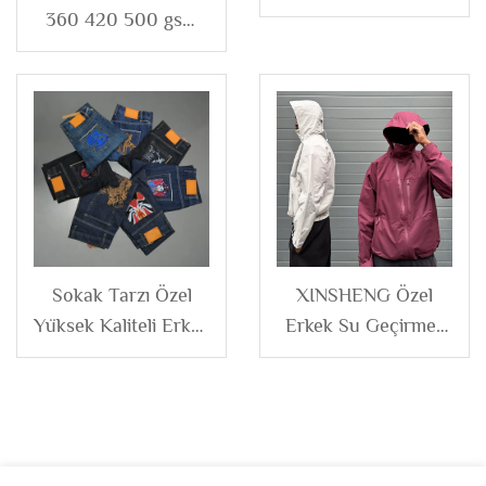
Tümü Baskılı Yapay
360 420 500 gsm
Elmaslı Kot Kargo
Boş Fransız Terry
Şort Jortlar Erkek
Asit Yıkamalı Bol
Bacak Geniş Bacaklı
Koşu Pantolonu
Erkek
Sokak Tarzı Özel
XINSHENG Özel
Yüksek Kaliteli Erkek
Erkek Su Geçirmez
İşlemeli Düz Kesim
Spor Giyim Açık
Bol Beden Büyük
Hava Fermuarlı
Beden Erkek Ağırlıklı
Naylon Rüzgar
Geniş Paça
Geçirmez Spor
Pantolonlar, Erkekler
Ceket Kapüşonlu