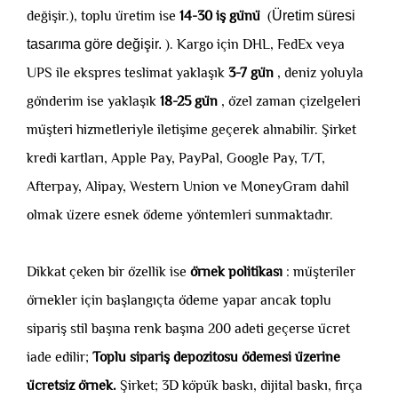
değişir.), toplu üretim ise
14-30 iş günü
(
Üretim süresi
tasarıma göre değişir.
). Kargo için DHL, FedEx veya
UPS ile ekspres teslimat yaklaşık
3-7 gün
, deniz yoluyla
gönderim ise yaklaşık
18-25 gün
, özel zaman çizelgeleri
müşteri hizmetleriyle iletişime geçerek alınabilir. Şirket
kredi kartları, Apple Pay, PayPal, Google Pay, T/T,
Afterpay, Alipay, Western Union ve MoneyGram dahil
olmak üzere esnek ödeme yöntemleri sunmaktadır.
Dikkat çeken bir özellik ise
örnek politikası
: müşteriler
örnekler için başlangıçta ödeme yapar ancak toplu
sipariş stil başına renk başına 200 adeti geçerse ücret
iade edilir;
Toplu sipariş depozitosu ödemesi üzerine
ücretsiz örnek.
Şirket; 3D köpük baskı, dijital baskı, fırça