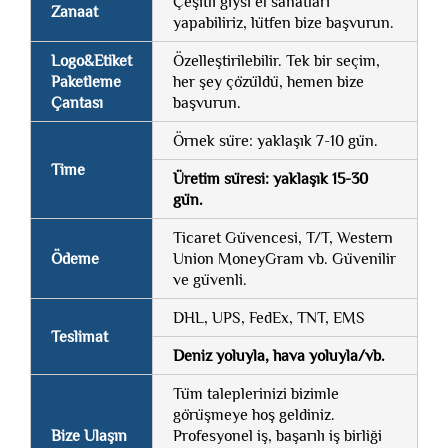
Çeşitli giysi el sanatları
Zanaat
yapabiliriz, lütfen bize başvurun.
Logo&Etiket
Özelleştirilebilir. Tek bir seçim,
Paketleme
her şey çözüldü, hemen bize
Çantası
başvurun.
Örnek süre: yaklaşık 7-10 gün.
Time
Üretim süresi: yaklaşık 15-30
gün.
Ticaret Güvencesi, T/T, Western
Ödeme
Union MoneyGram vb. Güvenilir
ve güvenli.
DHL, UPS, FedEx, TNT, EMS
Teslimat
Deniz yoluyla, hava yoluyla/vb.
Tüm taleplerinizi bizimle
görüşmeye hoş geldiniz.
Bize Ulaşın
Profesyonel iş, başarılı iş birliği