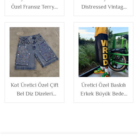
Özel Fransız Terry%
Distressed Vintage
100 Pamuk Karelere
Yıkamalı Dizeleri
Bölünmüş Yama
Yapay Elmaslı Erkek
Rengi Blok Fermuarlı
Fermuarlı Keten Kot
Kapüşonlu Ceket
Tuval Ceket
Erkek
Kot Üretici Özel Çift
Üretici Özel Baskılı
Bel Diz Dizeleri
Erkek Büyük Beden
Yapay Elmaslı Bol
Diz Uzunluğunda
Kargo Pantolon Kot
Yırtık Distressed Bol
Şort Erkek Jortlar
Vintage Asit Yıkamalı
Sporcu Şort