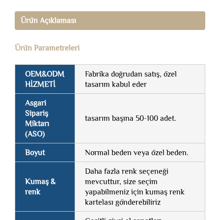
Ürün Açıklaması
Ürün Parametreleri
OEM&ODM
Fabrika doğrudan satış, özel
HİZMETİ
tasarım kabul eder
Asgari
Sipariş
tasarım başına 50-100 adet.
Miktarı
(ASO)
Boyut
Normal beden veya özel beden.
Daha fazla renk seçeneği
Kumaş &
mevcuttur, size seçim
renk
yapabilmeniz için kumaş renk
kartelası gönderebiliriz