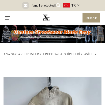
TR
[email protected]
Teklif Alın
ANA SAYFA
/
ÜRÜNLER
/
ERKEK SWEATSHIRT'LERI
/
ASITLI YIKAMA SWEATSHIRT