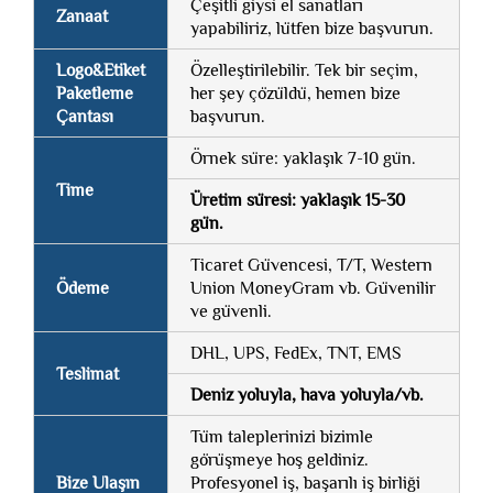
Çeşitli giysi el sanatları
Zanaat
yapabiliriz, lütfen bize başvurun.
Logo&Etiket
Özelleştirilebilir. Tek bir seçim,
Paketleme
her şey çözüldü, hemen bize
Çantası
başvurun.
Örnek süre: yaklaşık 7-10 gün.
Time
Üretim süresi: yaklaşık 15-30
gün.
Ticaret Güvencesi, T/T, Western
Ödeme
Union MoneyGram vb. Güvenilir
ve güvenli.
DHL, UPS, FedEx, TNT, EMS
Teslimat
Deniz yoluyla, hava yoluyla/vb.
Tüm taleplerinizi bizimle
görüşmeye hoş geldiniz.
Bize Ulaşın
Profesyonel iş, başarılı iş birliği