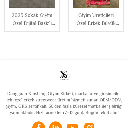
2025 Sokak Giyim
Giyim Üreticileri
Özel Dijital Baskılı
Özel Erkek Büyük
Pamuk Şeritli
Beden Retro
Kısaltılmış Kutu
Düğmeli Kare
Kesim Uzun Kollu
Desenli Flanel Uzun
Polo Tişört Erkek
Kollu Rhinestone
Gömlek Erkek
Dongguan Xinsheng Giyim Şirketi, markalar ve girişimciler
için özel erkek streetwear üretim hizmeti sunar. OEM/ODM
giyim, GRS sertifikalı, 50'den fazla küresel marka ile iş birliği
yapmaktadır. Hızlı örnekler (7–12 gün). Bugün teklif alın!