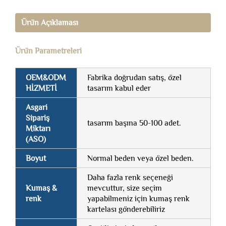
Ürün Açıklaması
Ürün Parametreleri
OEM&ODM
Fabrika doğrudan satış, özel
HİZMETİ
tasarım kabul eder
Asgari
Sipariş
tasarım başına 50-100 adet.
Miktarı
(ASO)
Boyut
Normal beden veya özel beden.
Daha fazla renk seçeneği
Kumaş &
mevcuttur, size seçim
renk
yapabilmeniz için kumaş renk
kartelası gönderebiliriz