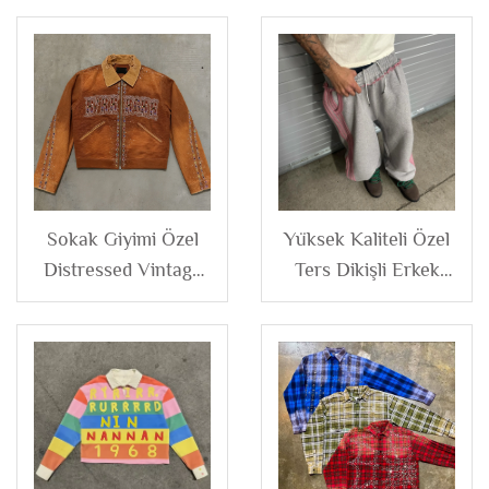
Sokak Giyimi Özel
Yüksek Kaliteli Özel
Distressed Vintage
Ters Dikişli Erkek
Yıkamalı Dizeleri
Terry Pamuk Yan
Yapay Elmaslı Erkek
Şeritli Geniş Bacaklı
Fermuarlı Keten Kot
Bol Koşu Pantolonu
Tuval Ceket