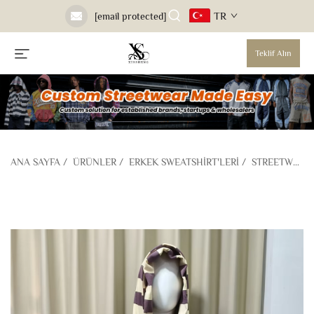
TR
[email protected]
Teklif Alın
ANA SAYFA
/
ÜRÜNLER
/
ERKEK SWEATSHIRT'LERI
/
STREETWEAR SWEATSHIRT