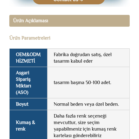
Ürün Açıklaması
Ürün Parametreleri
OEM&ODM
Fabrika doğrudan satış, özel
HİZMETİ
tasarım kabul eder
Asgari
Sipariş
tasarım başına 50-100 adet.
Miktarı
(ASO)
Boyut
Normal beden veya özel beden.
Daha fazla renk seçeneği
Kumaş &
mevcuttur, size seçim
renk
yapabilmeniz için kumaş renk
kartelası gönderebiliriz