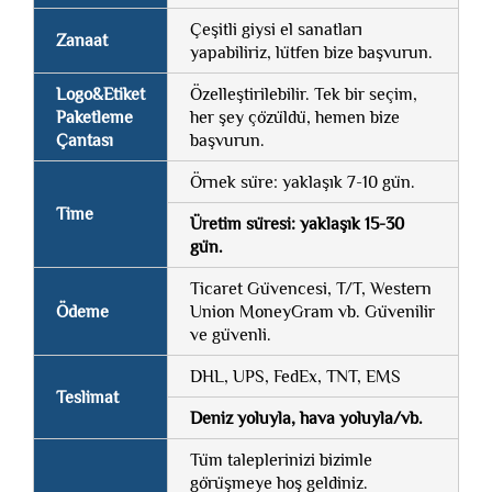
Çeşitli giysi el sanatları
Zanaat
yapabiliriz, lütfen bize başvurun.
Logo&Etiket
Özelleştirilebilir. Tek bir seçim,
Paketleme
her şey çözüldü, hemen bize
Çantası
başvurun.
Örnek süre: yaklaşık 7-10 gün.
Time
Üretim süresi: yaklaşık 15-30
gün.
Ticaret Güvencesi, T/T, Western
Ödeme
Union MoneyGram vb. Güvenilir
ve güvenli.
DHL, UPS, FedEx, TNT, EMS
Teslimat
Deniz yoluyla, hava yoluyla/vb.
Tüm taleplerinizi bizimle
görüşmeye hoş geldiniz.