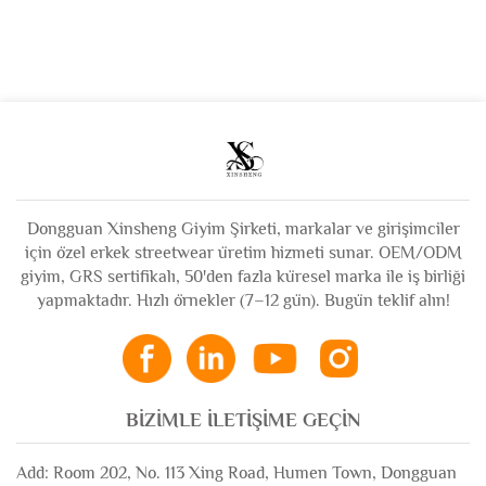
Yıkama Diz Boyu
Kalıp Kısa Kollu
Jort Distressed Kot
Tişört Grafikli Tişört
Pantolon Nakışlı Şort
Erkek
Erkek İçin
Dongguan Xinsheng Giyim Şirketi, markalar ve girişimciler
için özel erkek streetwear üretim hizmeti sunar. OEM/ODM
giyim, GRS sertifikalı, 50'den fazla küresel marka ile iş birliği
yapmaktadır. Hızlı örnekler (7–12 gün). Bugün teklif alın!
BIZIMLE İLETIŞIME GEÇIN
Add: Room 202, No. 113 Xing Road, Humen Town, Dongguan