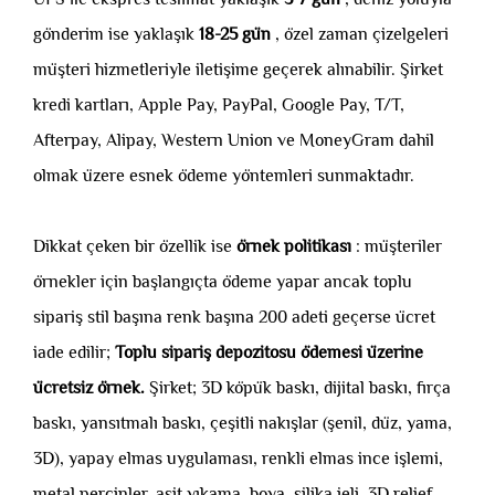
gönderim ise yaklaşık
18-25 gün
, özel zaman çizelgeleri
müşteri hizmetleriyle iletişime geçerek alınabilir. Şirket
kredi kartları, Apple Pay, PayPal, Google Pay, T/T,
Afterpay, Alipay, Western Union ve MoneyGram dahil
olmak üzere esnek ödeme yöntemleri sunmaktadır.
Dikkat çeken bir özellik ise
örnek politikası
: müşteriler
örnekler için başlangıçta ödeme yapar ancak toplu
sipariş stil başına renk başına 200 adeti geçerse ücret
iade edilir;
Toplu sipariş depozitosu ödemesi üzerine
ücretsiz örnek.
Şirket; 3D köpük baskı, dijital baskı, fırça
baskı, yansıtmalı baskı, çeşitli nakışlar (şenil, düz, yama,
3D), yapay elmas uygulaması, renkli elmas ince işlemi,
metal perçinler, asit yıkama, boya, silika jeli, 3D relief