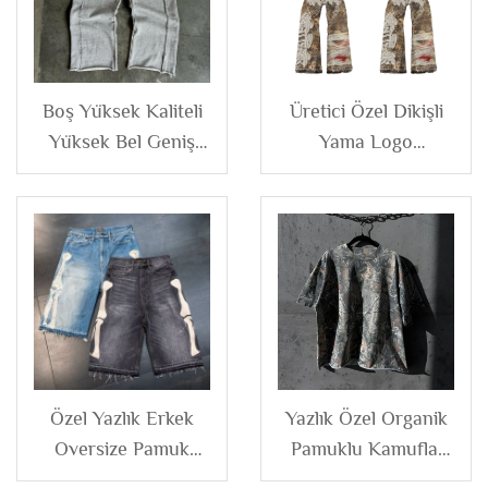
Boş Yüksek Kaliteli
Üretici Özel Dikişli
Yüksek Bel Geniş
Yama Logo
Bacak Bol Dağılmış
Distressed Kamuflajlı
Kot Pantolon Özel
Kot Tuval Ceket ve
Logo Bol Fransız
Kargo Pantolon
Terry Erkek
Erkek
Sweatpant
Özel Yazlık Erkek
Yazlık Özel Organik
Oversize Pamuk
Pamuklu Kamuflaj
Bone Bol Vintage
Yuvarlak Yaka Kutu