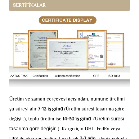
SERTİFİKALAR
Üretim ve zaman çerçevesi açısından, numune üretimi
şu süreyi alır
7-12 iş günü
(Üretim süresi tasarıma göre
değişir.), toplu üretim ise
14-30 iş günü
(
Üretim süresi
tasarıma göre değişir.
). Kargo için DHL, FedEx veya
UPS ile ekspres teslimat yaklaşık
3-7 gün
, deniz yoluyla