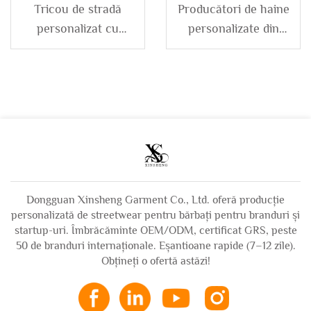
Tricou de stradă
Producători de haine
personalizat cu
personalizate din
camuflaj, cu aplicație
French Terry,
brodată, set tricou
hanorac dublu strat,
cu glugă și pantaloni
distressed, cu efect
de trening închis cu
de spălare acid, cu
fermoar, trening și
glugă detașabilă din
pantaloni de trening
blană, cu fermoar,
pentru bărbați
Dongguan Xinsheng Garment Co., Ltd. oferă producție
personalizată de streetwear pentru bărbați pentru branduri și
startup-uri. Îmbrăcăminte OEM/ODM, certificat GRS, peste
50 de branduri internaționale. Eșantioane rapide (7–12 zile).
Obțineți o ofertă astăzi!