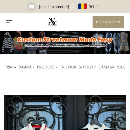
RO
[email protected]
Obțineți o ofertă
PRIMA PAGINĂ
/
PRODUSE
/
TRICOURI ȘI POLO
/
CĂMAȘĂ POLO