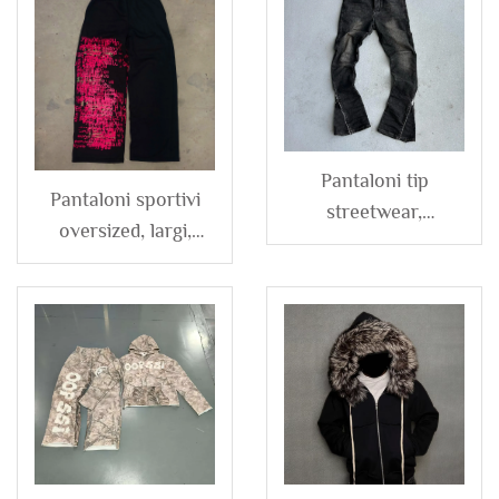
Pantaloni tip
Pantaloni sportivi
streetwear,
oversized, largi,
personalizați, cu
dublu talie, imprimați
spălare vintage,
DTG, personalizați,
strâmți, cu fermoar,
pentru bărbați
cu baza deschisă și
evazată, din denim,
pentru bărbați