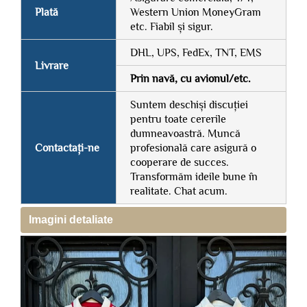
Plată
Western Union MoneyGram
etc. Fiabil și sigur.
DHL, UPS, FedEx, TNT, EMS
Livrare
Prin navă, cu avionul/etc.
Suntem deschiși discuției
pentru toate cererile
dumneavoastră. Muncă
Contactați-ne
profesională care asigură o
cooperare de succes.
Transformăm ideile bune în
realitate. Chat acum.
Imagini detaliate