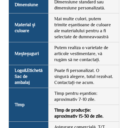
Dimensiune standard sau
Dimensiune
dimensiune personalizată.
Mai multe culori, putem
Material și
trimite eșantioane de culoare
culoare
ale materialului pentru a fi
selectate de dumneavoastră
Putem realiza o varietate de
Meșteșuguri
articole vestimentare, vă
rugăm să ne contactați.
Logo&Etichetă
Poate fi personalizat. O
Sac de
singură alegere, totul rezolvat.
ambalaj
Contactați-ne acum.
Timp pentru eșantion:
aproximativ 7-10 zile.
Timp
Timp de producție:
aproximativ 15-30 de zile.
Asigurare comercială, T/T,