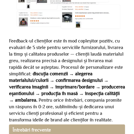
Feedback-ul clienților este în mod copleșitor pozitiv, cu
evaluări de 5 stele pentru serviciile furnizorului, livrarea
la timp și calitatea produselor — clienții laudă materialul
greu, realizarea precisă a designului și livrarea mai
rapidă decât se așteptau. Procesul de personalizare este
simplificat:
discuția comenzii → alegerea
materialului/culorii → confirmarea designului →
verificarea imaginii → imprimare/bordare → producerea
eșantionului → producția în masă → inspecția calității
→ ambalarea.
Pentru orice întrebări, compania promite
un răspuns în 0-2 ore, subliniindu-și dedicarea unui
serviciu clienți profesional și eficient pentru a
transforma ideile de brand ale clienților în realitate.
Întrebări frecvente