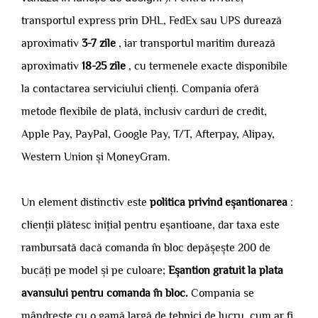
transportul express prin DHL, FedEx sau UPS durează
aproximativ
3-7 zile
, iar transportul maritim durează
aproximativ
18-25 zile
, cu termenele exacte disponibile
la contactarea serviciului clienți. Compania oferă
metode flexibile de plată, inclusiv carduri de credit,
Apple Pay, PayPal, Google Pay, T/T, Afterpay, Alipay,
Western Union și MoneyGram.
Un element distinctiv este
politica privind eșantionarea
:
clienții plătesc inițial pentru eșantioane, dar taxa este
rambursată dacă comanda în bloc depășește 200 de
bucăți pe model și pe culoare;
Eșantion gratuit la plata
avansului pentru comanda în bloc.
Compania se
mândrește cu o gamă largă de tehnici de lucru, cum ar fi