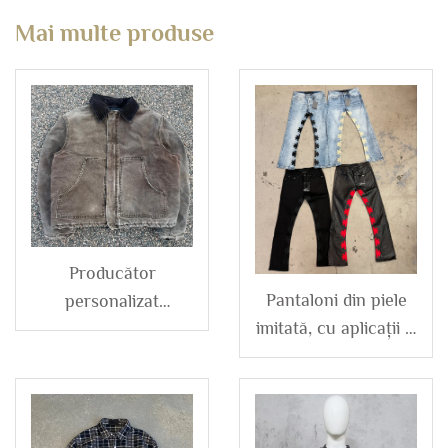
Mai multe produse
Producător
Pantaloni din piele
personalizat
imitată, cu aplicații și
emblemă broderie
broderie, vintage,
aplicație din bumbac
spălați, evazați, blugi
denim bumbac vechi
denim, personalizați,
stras haină din twill
streetwear, pentru
pentru bărbați