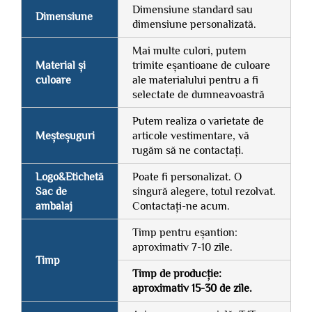
Dimensiune standard sau
Dimensiune
dimensiune personalizată.
Mai multe culori, putem
Material și
trimite eșantioane de culoare
culoare
ale materialului pentru a fi
selectate de dumneavoastră
Putem realiza o varietate de
Meșteșuguri
articole vestimentare, vă
rugăm să ne contactați.
Logo&Etichetă
Poate fi personalizat. O
Sac de
singură alegere, totul rezolvat.
ambalaj
Contactați-ne acum.
Timp pentru eșantion:
aproximativ 7-10 zile.
Timp
Timp de producție:
aproximativ 15-30 de zile.