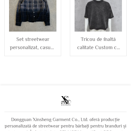
bărbați
Set streetwear
Tricou de înaltă
personalizat, casual,
calitate Custom cu
din bumbac și
îmbinare
poliester, cămăși
contrastantă pentru
lungi cu mânecă
bărbați 100% bumbac
lungă, tip caro,
cu spălare acidă,
spălare vintage cu
deteriorat, marime
acid, cu nasturi,
mare, cropt
pentru bărbați
Dongguan Xinsheng Garment Co., Ltd. oferă producție
personalizată de streetwear pentru bărbați pentru branduri și