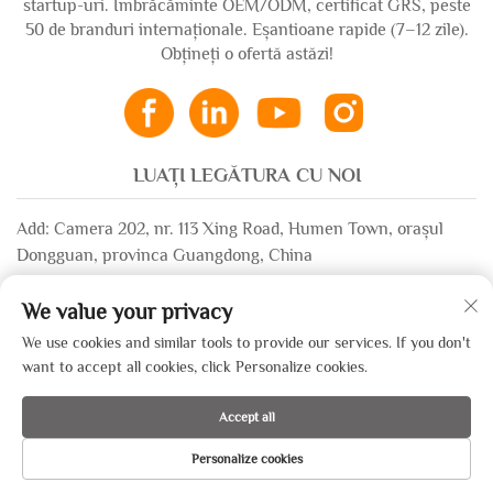
startup-uri. Îmbrăcăminte OEM/ODM, certificat GRS, peste
50 de branduri internaționale. Eșantioane rapide (7–12 zile).
Obțineți o ofertă astăzi!
LUAȚI LEGĂTURA CU NOI
Add: Camera 202, nr. 113 Xing Road, Humen Town, orașul
Dongguan, provinca Guangdong, China
Email:
[email protected]
We value your privacy
WhatsApp:
+86-13532483058
We use cookies and similar tools to provide our services. If you don't
want to accept all cookies, click Personalize cookies.
Copyright © 2025 de către Dongguan Xinsheng Garment Co., Ltd. —
Accept all
Politica de confidențialitate
Personalize cookies