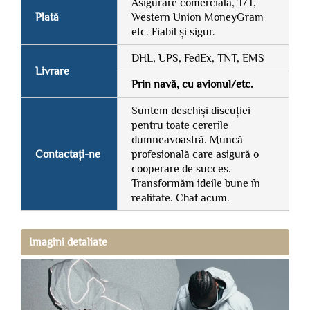
Asigurare comercială, T/T,
Plată
Western Union MoneyGram
etc. Fiabil și sigur.
DHL, UPS, FedEx, TNT, EMS
Livrare
Prin navă, cu avionul/etc.
Suntem deschiși discuției
pentru toate cererile
dumneavoastră. Muncă
Contactați-ne
profesională care asigură o
cooperare de succes.
Transformăm ideile bune în
realitate. Chat acum.
Imagini detaliate