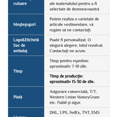
culoare
ale materialului pentru a fi
selectate de dumneavoastră
Putem realiza o varietate de
Meșteșuguri
articole vestimentare, vă
rugăm să ne contactați.
Logo&Etichetă
Poate fi personalizat. O
Sac de
singură alegere, totul rezolvat.
ambalaj
Contactați-ne acum.
Timp pentru eșantion:
aproximativ 7-10 zile.
Timp
Timp de producție:
aproximativ 15-30 de zile.
Asigurare comercială, T/T,
Plată
Western Union MoneyGram
etc. Fiabil și sigur.
DHL, UPS, FedEx, TNT, EMS