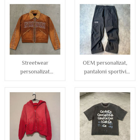
Streetwear
OEM personalizat,
personalizat
pantaloni sportivi
deteriorat spălare
negri, largi, oversize,
vintage diamante
cu fermoar, baza
stras haină pentru
deschisă, din nailon
bărbați din catifea
poliester, pentru
corduroy denim
bărbați
bumbac cu fermoar