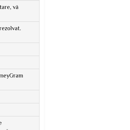
tare, vă
rezolvat.
MoneyGram
e