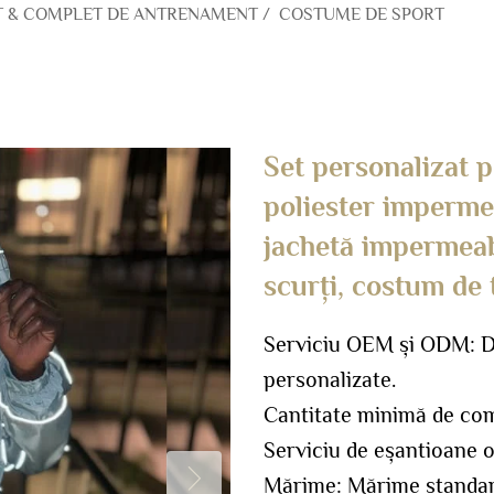
T & COMPLET DE ANTRENAMENT
/
COSTUME DE SPORT
Set personalizat pe
poliester impermea
jachetă impermeabi
scurți, costum de 
Serviciu OEM și ODM: Di
personalizate.
Cantitate minimă de co
Serviciu de eșantioane o
Mărime: Mărime standar