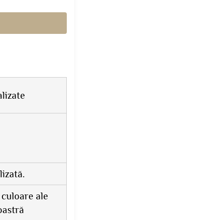
lizate
izată.
 culoare ale
oastră