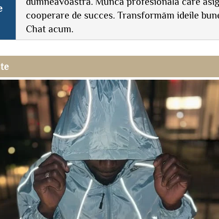
dumneavoastră. Muncă profesională care asi
e
cooperare de succes. Transformăm ideile bune 
Chat acum.
ate