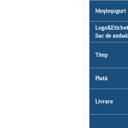
Meșteșuguri
Logo&Etiche
Sac de ambal
Timp
Plată
Livrare