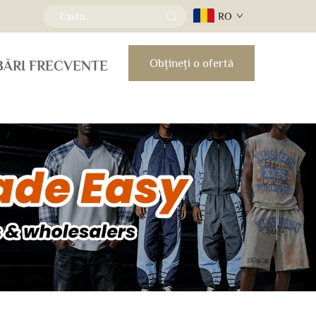
RO
Obțineți o ofertă
BĂRI FRECVENTE