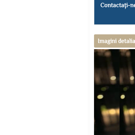
Contactați-n
Imagini detali