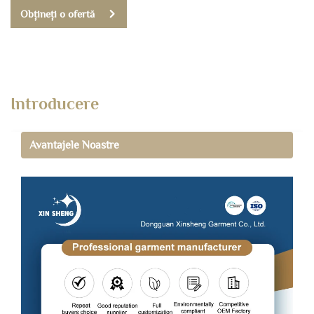
Obțineți o ofertă
Introducere
Avantajele Noastre