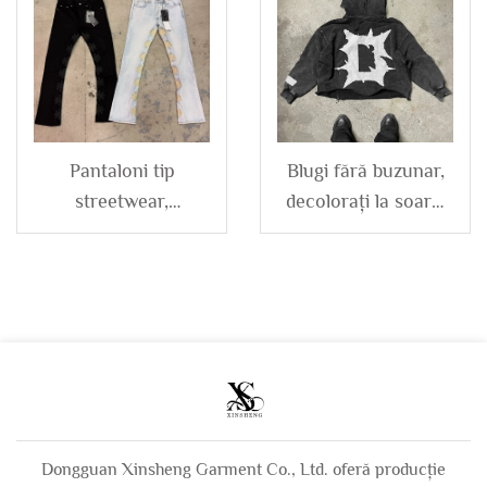
camuflaj, cu
cu baza deschisă și
fermoar, unisex
evazată, din denim,
pentru bărbați
Pantaloni tip
Blugi fără buzunar,
streetwear,
decolorați la soare,
personalizați, cu
cu tăietură
logo vintage, spălați,
asimetrică,
cu strassuri, evazați,
personalizați, 500
din denim, pentru
gsm, spălați acid, cu
bărbați
glugă, scurți, cu
aplicații deșirate și
broderie, pentru
bărbați
Dongguan Xinsheng Garment Co., Ltd. oferă producție