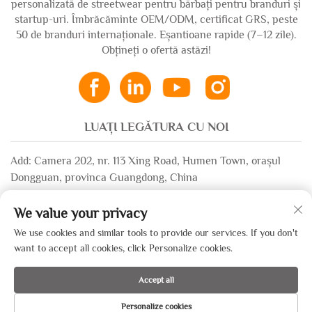
personalizată de streetwear pentru bărbați pentru branduri și
startup-uri. Îmbrăcăminte OEM/ODM, certificat GRS, peste
50 de branduri internaționale. Eșantioane rapide (7–12 zile).
Obțineți o ofertă astăzi!
LUAȚI LEGĂTURA CU NOI
Add: Camera 202, nr. 113 Xing Road, Humen Town, orașul
Dongguan, provinca Guangdong, China
Email:
[email protected]
We value your privacy
WhatsApp:
+86-13532483058
We use cookies and similar tools to provide our services. If you don't
want to accept all cookies, click Personalize cookies.
Copyright © 2025 de către Dongguan Xinsheng Garment Co., Ltd. —
Accept all
Politica de confidențialitate
Personalize cookies