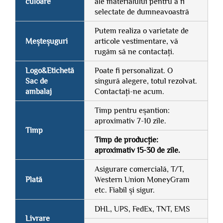
culoare
ale materialului pentru a fi
selectate de dumneavoastră
Putem realiza o varietate de
Meșteșuguri
articole vestimentare, vă
rugăm să ne contactați.
Logo&Etichetă
Poate fi personalizat. O
Sac de
singură alegere, totul rezolvat.
ambalaj
Contactați-ne acum.
Timp pentru eșantion:
aproximativ 7-10 zile.
Timp
Timp de producție:
aproximativ 15-30 de zile.
Asigurare comercială, T/T,
Plată
Western Union MoneyGram
etc. Fiabil și sigur.
DHL, UPS, FedEx, TNT, EMS
Livrare