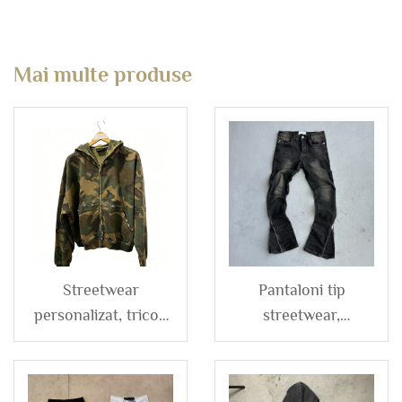
Mai multe produse
Streetwear
Pantaloni tip
personalizat, tricou
streetwear,
cu glugă din bumbac
personalizați, cu
greu, oversized,
spălare vintage,
uzat, cu imprimare
strâmți, cu fermoar,