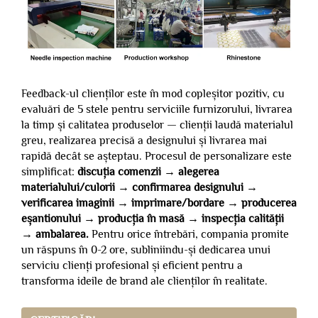
Feedback-ul clienților este în mod copleșitor pozitiv, cu
evaluări de 5 stele pentru serviciile furnizorului, livrarea
la timp și calitatea produselor — clienții laudă materialul
greu, realizarea precisă a designului și livrarea mai
rapidă decât se așteptau. Procesul de personalizare este
simplificat:
discuția comenzii → alegerea
materialului/culorii → confirmarea designului →
verificarea imaginii → imprimare/bordare → producerea
eșantionului → producția în masă → inspecția calității
→ ambalarea.
Pentru orice întrebări, compania promite
un răspuns în 0-2 ore, subliniindu-și dedicarea unui
serviciu clienți profesional și eficient pentru a
transforma ideile de brand ale clienților în realitate.