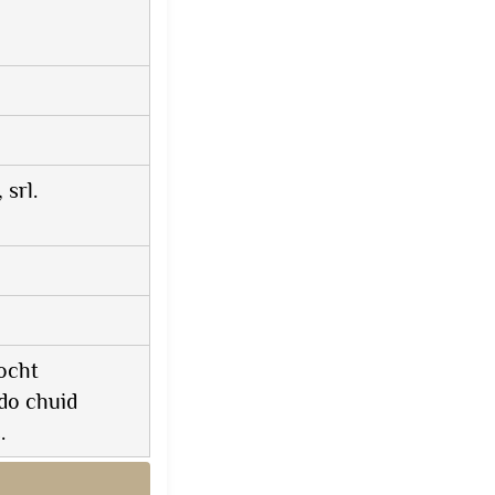
srl.
íocht
do chuid
.