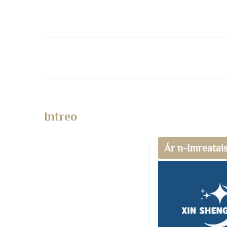
Intreo
Ár n-Imreatai