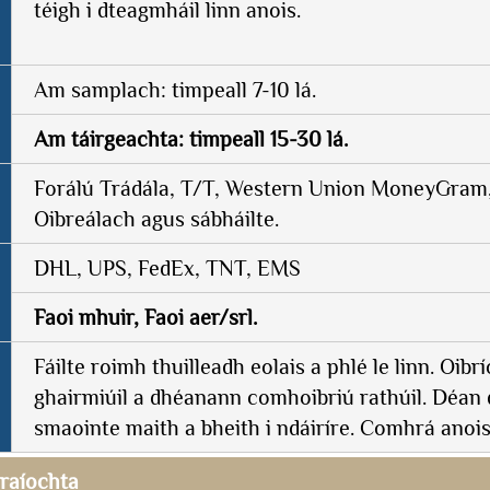
téigh i dteagmháil linn anois.
Am samplach: timpeall 7-10 lá.
Am táirgeachta: timpeall 15-30 lá.
Forálú Trádála, T/T, Western Union MoneyGram, 
Oibreálach agus sábháilte.
DHL, UPS, FedEx, TNT, EMS
Faoi mhuir, Faoi aer/srl.
Fáilte roimh thuilleadh eolais a phlé le linn. Oibr
ghairmiúil a dhéanann comhoibriú rathúil. Déan 
smaointe maith a bheith i ndáiríre. Comhrá anois
raíochta