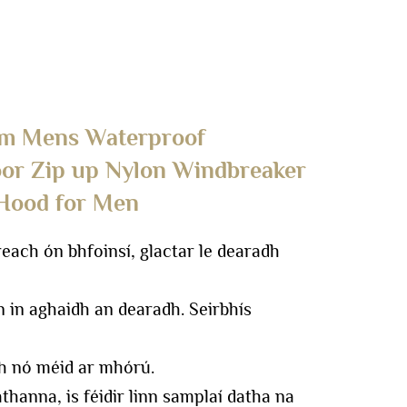
m Mens Waterproof
or Zip up Nylon Windbreaker
 Hood for Men
ch ón bhfoinsí, glactar le dearadh
in aghaidh an dearadh.
Seirbhís
h nó méid ar mhórú.
thanna, is féidir linn samplaí datha na