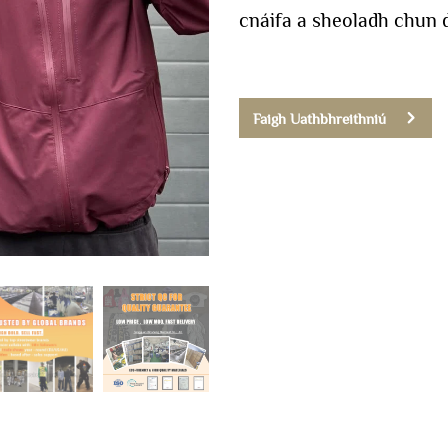
cnáifa a sheoladh chun 
Faigh Uathbhreithniú