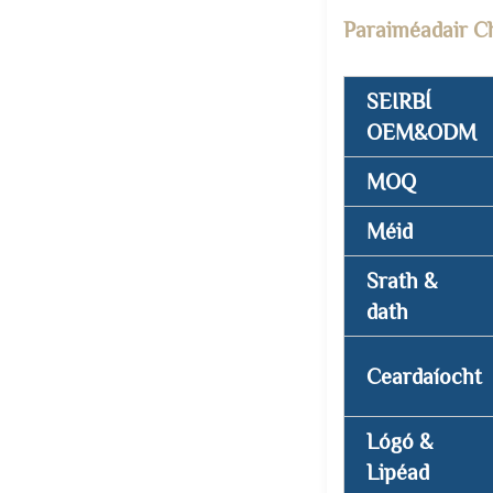
Paraiméadair C
SEIRBÍ
OEM&ODM
MOQ
Méid
Srath &
dath
Ceardaíocht
Lógó &
Lipéad