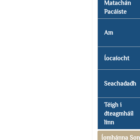
Matachán
Pacáiste
Am
Íocaíocht
Seachadadh
Téigh i
dteagmháil
linn
Íomhánna Son