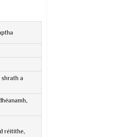
aptha
 shrath a
a dhéanamh,
 réitithe,