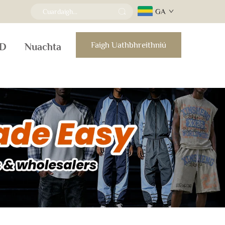
GA
Faigh Uathbhreithniú
D
Nuachta