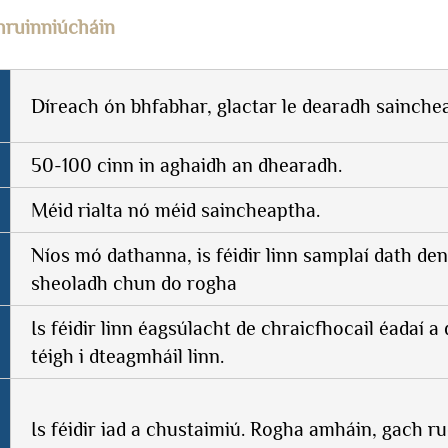
hruinniúcháin
Díreach ón bhfabhar, glactar le dearadh sainche
50-100 cinn in aghaidh an dhearadh.
Méid rialta nó méid saincheaptha.
Níos mó dathanna, is féidir linn samplaí dath den
sheoladh chun do rogha
Is féidir linn éagsúlacht de chraicfhocail éadaí 
téigh i dteagmháil linn.
Is féidir iad a chustaimiú. Rogha amháin, gach rud