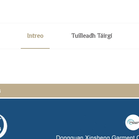
Intreo
Tuilleadh Táirgí
s