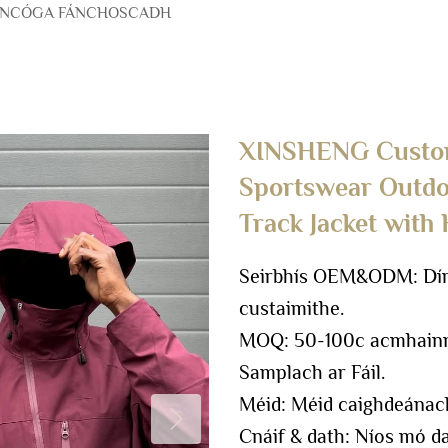
NCÓGA FÁNCHOSCADH
XINSHENG Custo
Sportswear Outdo
Track Jacket with
Seirbhís OEM&ODM: Dírea
custaimithe.
MOQ: 50-100c acmhainn 
Samplach ar Fáil.
Méid: Méid caighdeánac
Cnáif & dath: Níos mó da