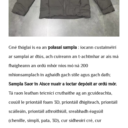
Gné thóglaí is ea an
polasaí sampla
: íocann custaiméirí
ar samplaí ar dtús, ach cuireann an t-achtmhar ar ais má
fhaigheann an ordú mhór níos mó ná 200
mhionsamplach in aghaidh gach stíle agus gach dath;
Sampla Saor in Aisce nuair a íoctar depósit ar ordú mór.
Tá raon leathan teicnící cruthaithe ag an gcuideachta,
cosúil le priontáil foam 3D, priontáil dhigiteach, priontáil
scáileáin, priontáil athroithiúil, sreabhadh éagsúil
(chenille, simplí, pata, 3D), cur sídheoirí cré, cur