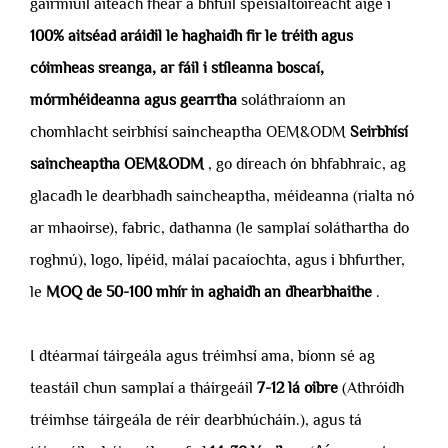
gairmiúil áiteach fhear a bhfuil speisialtóireacht aige i
100% aitséad aráidil le haghaidh fir le tréith agus
cóimheas sreanga, ar fáil i stíleanna boscaí,
mórmhéideanna agus gearrtha
soláthraíonn an
chomhlacht seirbhísí saincheaptha OEM&ODM
Seirbhísí
saincheaptha OEM&ODM
, go díreach ón bhfabhraic, ag
glacadh le dearbhadh saincheaptha, méideanna (rialta nó
ar mhaoirse), fabric, dathanna (le samplaí soláthartha do
roghnú), logo, lipéid, málaí pacaíochta, agus i bhfurther,
le
MOQ de 50-100 mhír in aghaidh an dhearbhaithe
.
I dtéarmaí táirgeála agus tréimhsí ama, bíonn sé ag
teastáil chun samplaí a tháirgeáil
7-12 lá oibre
(Athróidh
tréimhse táirgeála de réir dearbhúcháin.), agus tá