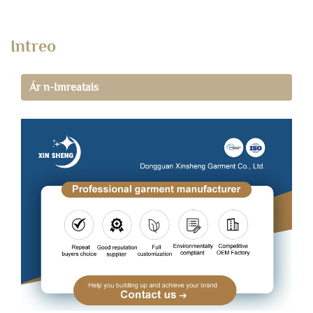
Intreo
Ár n-Imreatais