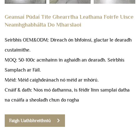
Geansaí Púdaí Tite Ghearrtha Leathana Foirfe Uisce
Neamhghabhálta Do Mharslaoi
Seirbhís OEM&ODM: Díreach ón bhfoinsí, glactar le dearadh
custaimithe.
MOQ: 50-100c acmhainn in aghaidh an dearadh.
Seirbhís
Samplach ar Fáil.
Méid: Méid caighdeánach nó méid ar mhórú.
Cnáif & dath: Níos mó dathanna, is féidir linn samplaí datha
na cnáifa a sheoladh chun do rogha
Faigh Uathbhreithniú