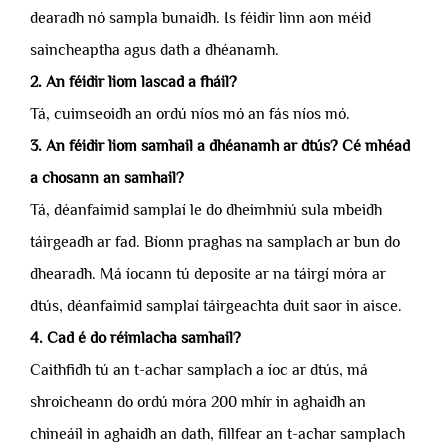
dearadh nó sampla bunaidh. Is féidir linn aon méid
saincheaptha agus dath a dhéanamh.
2. An féidir liom lascad a fháil?
Tá, cuimseoidh an ordú níos mó an fás níos mó.
3. An féidir liom samhail a dhéanamh ar dtús? Cé mhéad
a chosann an samhail?
Tá, déanfaimid samplaí le do dheimhniú sula mbeidh
táirgeadh ar fad. Bíonn praghas na samplach ar bun do
dhearadh. Má íocann tú deposite ar na táirgí móra ar
dtús, déanfaimid samplaí táirgeachta duit saor in aisce.
4. Cad é do réimlacha samhail?
Caithfidh tú an t-achar samplach a íoc ar dtús, má
shroicheann do ordú móra 200 mhír in aghaidh an
chineáil in aghaidh an dath, fillfear an t-achar samplach