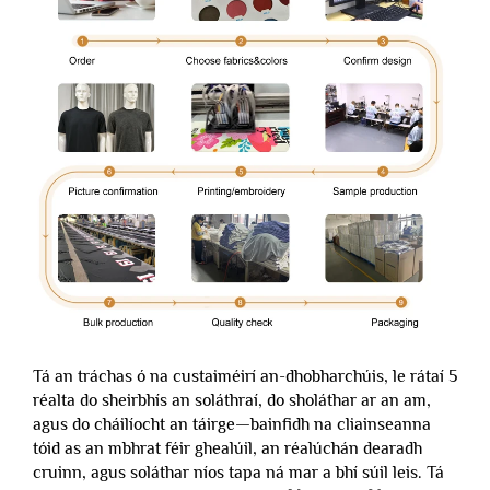
Tá an tráchas ó na custaiméirí an-dhobharchúis, le rátaí 5
réalta do sheirbhís an soláthraí, do sholáthar ar an am,
agus do cháilíocht an táirge—bainfidh na cliainseanna
tóid as an mbhrat féir ghealúil, an réalúchán dearadh
cruinn, agus soláthar níos tapa ná mar a bhí súil leis. Tá