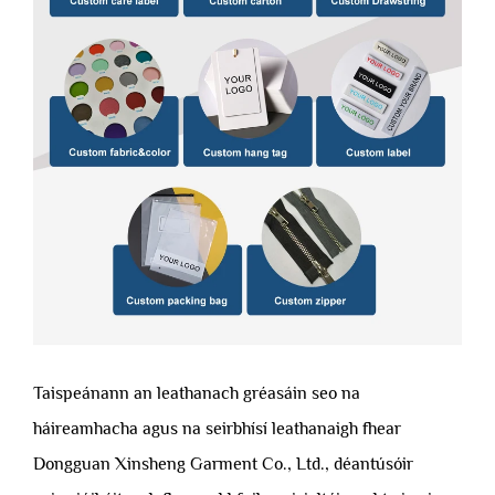
Taispeánann an leathanach gréasáin seo na
háireamhacha agus na seirbhísí leathanaigh fhear
Dongguan Xinsheng Garment Co., Ltd., déantúsóir