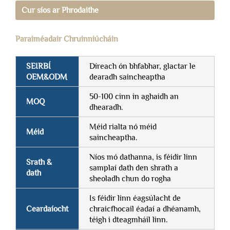
Cur síos ar Phrodaithe
Paraiméadair Chruinniúcháin
SEIRBÍ
Díreach ón bhfabhar, glactar le
OEM&ODM
dearadh saincheaptha
50-100 cinn in aghaidh an
MOQ
dhearadh.
Méid rialta nó méid
Méid
saincheaptha.
Níos mó dathanna, is féidir linn
Srath &
samplaí dath den shrath a
dath
sheoladh chun do rogha
Is féidir linn éagsúlacht de
Ceardaíocht
chraicfhocail éadaí a dhéanamh,
téigh i dteagmháil linn.