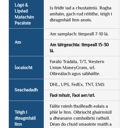
Lógó &
Is féidir iad a chustaimiú. Rogha
Lipéad
amháin, gach rud réitithe, téigh i
Matachán
dteagmháil linn anois.
Pacáiste
Am samplach: timpeall 7-10 lá.
Am
Am táirgeachta: timpeall 15-30
lá.
Forálú Trádála, T/T, Western
Íocaíocht
Union MoneyGram, srl.
Oibreálach agus sábháilte.
DHL, UPS, FedEx, TNT, EMS
Seachadadh
Faoi mhuir, Faoi aer/srl.
Fáilte roimh thuilleadh eolais a
Téigh i
phlé le linn. Oibríocht ghairmiúil
dteagmháil
a dhéanann comhoibriú rathúil.
linn
Déan do chuid smaointe maith a