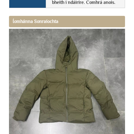
bheith i ndáiríre. Comhrá anois.
Íomhánna Sonraíochta