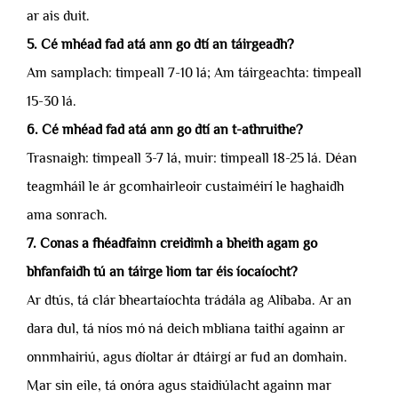
ar ais duit.
5. Cé mhéad fad atá ann go dtí an táirgeadh?
Am samplach: timpeall 7-10 lá; Am táirgeachta: timpeall
15-30 lá.
6. Cé mhéad fad atá ann go dtí an t-athruithe?
Trasnaigh: timpeall 3-7 lá, muir: timpeall 18-25 lá. Déan
teagmháil le ár gcomhairleoir custaiméirí le haghaidh
ama sonrach.
7. Conas a fhéadfainn creidimh a bheith agam go
bhfanfaidh tú an táirge liom tar éis íocaíocht?
Ar dtús, tá clár bheartaíochta trádála ag Alibaba. Ar an
dara dul, tá níos mó ná deich mbliana taithí againn ar
onnmhairiú, agus díoltar ár dtáirgí ar fud an domhain.
Mar sin eile, tá onóra agus staidiúlacht againn mar