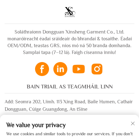
Dhúbailte do
Lán, Leabaithe le
Mharsaigh
Crithríní do bhFir
Soláthraíonn Dongguan Xinsheng Garment Co., Ltd.
monaróireacht éadaí sráideair do bhrandaí & tosaithe. Éadaí
OEM/ODM, teastas GRS, níos mó ná 50 branda domhanda.
Samplaí tapa (7–12 lá). Faigh císeanna inniu!
BAIN TRIAIL AS TEAGMHÁIL LINN
Add: Seomra 202, Uimh. 113 Xing Road, Baile Humen, Cathair
Dongguan, Cúige Guangdong, An tSíne
Ríomhphost:
[email protected]
We value your privacy
WhatsApp:
+86-13532483058
We use cookies and similar tools to provide our services. If you don't