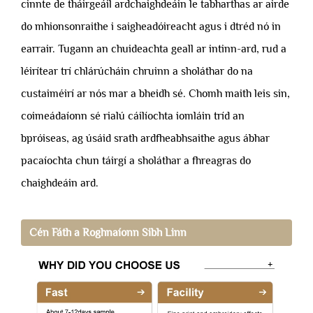
cinnte de tháirgeáil ardchaighdeáin le tabharthas ar airde
do mhionsonraithe i saigheadóireacht agus i dtréd nó in
earrair. Tugann an chuideachta geall ar intinn-ard, rud a
léirítear trí chlárúcháin chruinn a sholáthar do na
custaiméirí ar nós mar a bheidh sé. Chomh maith leis sin,
coimeádaíonn sé rialú cáilíochta iomláin tríd an
bpróiseas, ag úsáid srath ardfheabhsaithe agus ábhar
pacaíochta chun táirgí a sholáthar a fhreagras do
chaighdeáin ard.
Cén Fáth a Roghnaíonn Sibh Linn