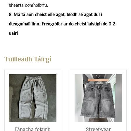
bhearta comhoibriú.
8. Má tá aon cheist eile agat, bíodh sé agat dul i
dteagmháil linn. Freagrófar ar do cheist laistigh de 0-2
uair!
Tuilleadh Táirgí
Fánacha folamh
Streetwear