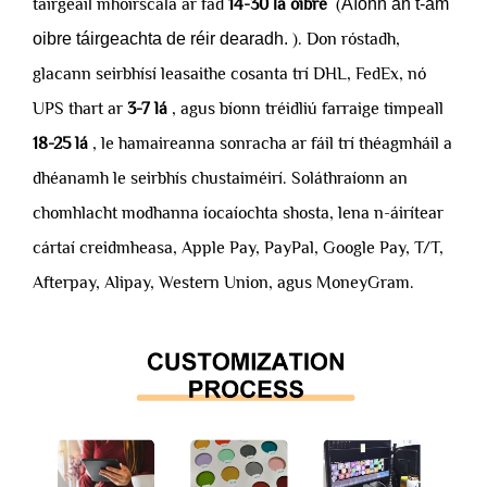
táirgeáil mhóirscála ar fad
14-30 lá oibre
(
Aíonn an t-am
oibre táirgeachta de réir dearadh.
). Don róstadh,
glacann seirbhísí leasaithe cosanta trí DHL, FedEx, nó
UPS thart ar
3-7 lá
, agus bíonn tréidliú farraige timpeall
18-25 lá
, le hamaireanna sonracha ar fáil trí théagmháil a
dhéanamh le seirbhís chustaiméirí. Soláthraíonn an
chomhlacht modhanna íocaíochta shosta, lena n-áirítear
cártaí creidmheasa, Apple Pay, PayPal, Google Pay, T/T,
Afterpay, Alipay, Western Union, agus MoneyGram.