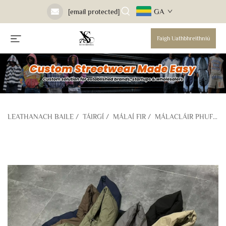
GA
[email protected]
Faigh Uathbhreithniú
LEATHANACH BAILE
/
TÁIRGÍ
/
MÁLAÍ FIR
/
MÁLACLÁIR PHUFFA