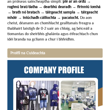
an próiseas saincheaptha simplí:
plé ar an ordú →
roghnú brat/datha → dearbhú dearadh → fírinniú íomhá
→ brath nó bratach → táirgeacht sampla → táirgeacht
mhóir → iniúchadh cáilíochta → pacaíocht.
Do aon
cheist, déanann an chomhlacht gealltanais freagra a
thabhairt laistigh de 0-2 uair an chloig, ag béiceáil a
tiomantas do sheirbhís ghalánta agus éifeachtach chun
idéí branda na gcliann a chur i bhfeidhm.
Proifíl na Cuideachta