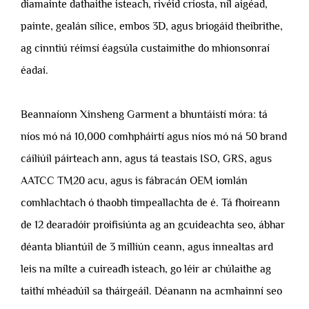
diamainte dathaithe isteach, rivéid criosta, níl aigéad,
painte, gealán sílice, embos 3D, agus briogáid theibrithe,
ag cinntiú réimsí éagsúla custaimithe do mhionsonraí
éadaí.
Beannaíonn Xinsheng Garment a bhuntáistí móra: tá
níos mó ná 10,000 comhpháirtí agus níos mó ná 50 brand
cáiliúil páirteach ann, agus tá teastais ISO, GRS, agus
AATCC TM20 acu, agus is fábracán OEM iomlán
comhlachtach ó thaobh timpeallachta de é. Tá fhoireann
de 12 dearadóir proifisiúnta ag an gcuideachta seo, ábhar
déanta bliantúil de 3 milliún ceann, agus innealtas ard
leis na mílte a cuireadh isteach, go léir ar chúlaithe ag
taithí mhéadúil sa tháirgeáil. Déanann na acmhainní seo