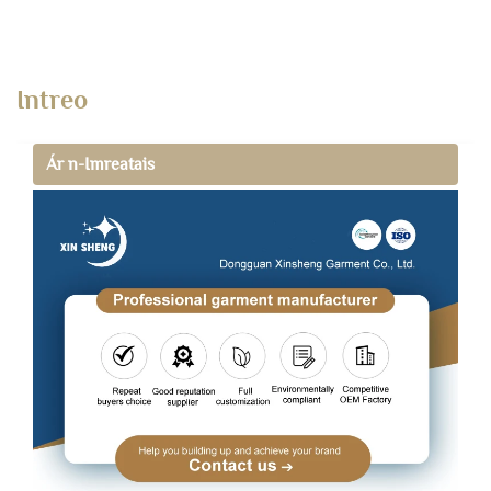
Intreo
Ár n-Imreatais