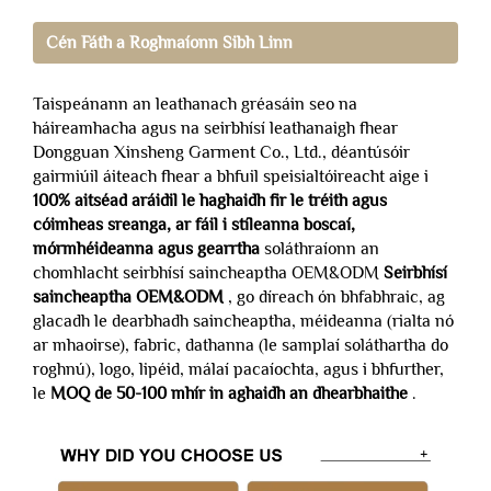
Cén Fáth a Roghnaíonn Sibh Linn
Taispeánann an leathanach gréasáin seo na
háireamhacha agus na seirbhísí leathanaigh fhear
Dongguan Xinsheng Garment Co., Ltd., déantúsóir
gairmiúil áiteach fhear a bhfuil speisialtóireacht aige i
100% aitséad aráidil le haghaidh fir le tréith agus
cóimheas sreanga, ar fáil i stíleanna boscaí,
mórmhéideanna agus gearrtha
soláthraíonn an
chomhlacht seirbhísí saincheaptha OEM&ODM
Seirbhísí
saincheaptha OEM&ODM
, go díreach ón bhfabhraic, ag
glacadh le dearbhadh saincheaptha, méideanna (rialta nó
ar mhaoirse), fabric, dathanna (le samplaí soláthartha do
roghnú), logo, lipéid, málaí pacaíochta, agus i bhfurther,
le
MOQ de 50-100 mhír in aghaidh an dhearbhaithe
.