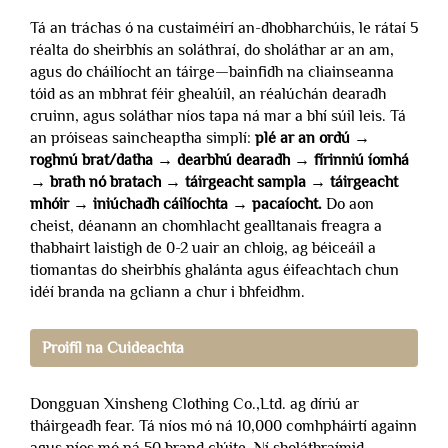
Tá an tráchas ó na custaiméirí an-dhobharchúis, le rátaí 5
réalta do sheirbhís an soláthraí, do sholáthar ar an am,
agus do cháilíocht an táirge—bainfidh na cliainseanna
tóid as an mbhrat féir ghealúil, an réalúchán dearadh
cruinn, agus soláthar níos tapa ná mar a bhí súil leis. Tá
an próiseas saincheaptha simplí:
plé ar an ordú →
roghnú brat/datha → dearbhú dearadh → fírinniú íomhá
→ brath nó bratach → táirgeacht sampla → táirgeacht
mhóir → iniúchadh cáilíochta → pacaíocht.
Do aon
cheist, déanann an chomhlacht gealltanais freagra a
thabhairt laistigh de 0-2 uair an chloig, ag béiceáil a
tiomantas do sheirbhís ghalánta agus éifeachtach chun
idéí branda na gcliann a chur i bhfeidhm.
Proifíl na Cuideachta
Dongguan Xinsheng Clothing Co.,Ltd. ag díriú ar
tháirgeadh fear. Tá níos mó ná 10,000 comhpháirtí againn
agus níos mó ná 50 brand clúite. Ní sholáthraímid