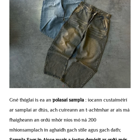
Gné thóglaí is ea an
polasaí sampla
: íocann custaiméirí
ar samplaí ar dtús, ach cuireann an t-achtmhar ar ais má
fhaigheann an ordú mhór níos mó ná 200
mhionsamplach in aghaidh gach stíle agus gach dath;
Sampla Saor in Aisce nuair a íoctar depósit ar ordú mór.