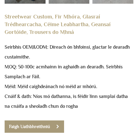
Streetwear Custom, Fir Mhóra, Glasraí
Trédhearcacha, Céime Leabhartha, Geansaí
Gortóide, Trousers do Mhná
Seirbhís OEM&ODM: Díreach ón bhfoinsí, glactar le dearadh
custaimithe.
MOQ: 50-100c acmhainn in aghaidh an dearadh.
Seirbhís
Samplach ar Fáil.
Méid: Méid caighdeánach nó méid ar mhórú.
Cnáif & dath: Níos mó dathanna, is féidir linn samplaí datha
na cnáifa a sheoladh chun do rogha
Faigh Uathbhreithniú