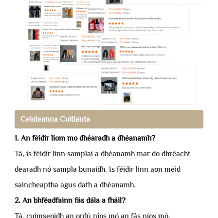
Ceisteanna Coitianta
1. An féidir liom mo dhéaradh a dhéanamh?
Tá, is féidir linn samplaí a dhéanamh mar do dhréacht
dearadh nó sampla bunaidh. Is féidir linn aon méid
saincheaptha agus dath a dhéanamh.
2. An bhféadfainn fás dála a fháil?
Tá, cuimseoidh an ordú níos mó an fás níos mó.