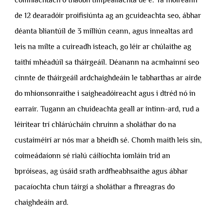
de 12 dearadóir proifisiúnta ag an gcuideachta seo, ábhar
déanta bliantúil de 3 milliún ceann, agus innealtas ard
leis na mílte a cuireadh isteach, go léir ar chúlaithe ag
taithí mhéadúil sa tháirgeáil. Déanann na acmhainní seo
cinnte de tháirgeáil ardchaighdeáin le tabharthas ar airde
do mhionsonraithe i saigheadóireacht agus i dtréd nó in
earrair. Tugann an chuideachta geall ar intinn-ard, rud a
léirítear trí chlárúcháin chruinn a sholáthar do na
custaiméirí ar nós mar a bheidh sé. Chomh maith leis sin,
coimeádaíonn sé rialú cáilíochta iomláin tríd an
bpróiseas, ag úsáid srath ardfheabhsaithe agus ábhar
pacaíochta chun táirgí a sholáthar a fhreagras do
chaighdeáin ard.