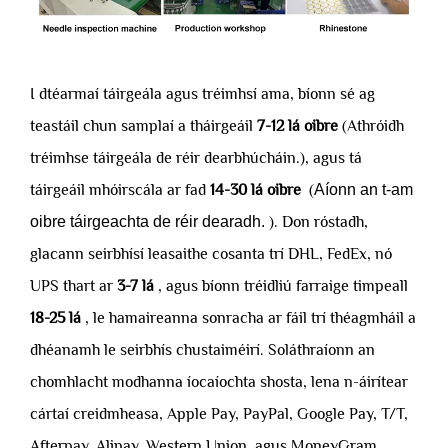
I dtéarmaí táirgeála agus tréimhsí ama, bíonn sé ag
teastáil chun samplaí a tháirgeáil
7-12 lá oibre
(Athróidh
tréimhse táirgeála de réir dearbhúcháin.), agus tá
táirgeáil mhóirscála ar fad
14-30 lá oibre
(
Aíonn an t-am
oibre táirgeachta de réir dearadh.
). Don róstadh,
glacann seirbhísí leasaithe cosanta trí DHL, FedEx, nó
UPS thart ar
3-7 lá
, agus bíonn tréidliú farraige timpeall
18-25 lá
, le hamaireanna sonracha ar fáil trí théagmháil a
dhéanamh le seirbhís chustaiméirí. Soláthraíonn an
chomhlacht modhanna íocaíochta shosta, lena n-áirítear
cártaí creidmheasa, Apple Pay, PayPal, Google Pay, T/T,
Afterpay, Alipay, Western Union, agus MoneyGram.