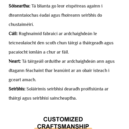
Sóiseartha:
Tá blianta go leor eispéireas againn i
dteanntaíochas éadaí agus fhoireann seirbhís do
chustaiméirí.
Cáil:
Roghnaímid fabraicí ar ardchaighdeán le
teicneolaíocht den scoth chun táirgí a tháirgeadh agus
pacaíocht iomlán a chur ar fáil.
Neart:
Tá táirgeáil orduithe ar ardchaighdeán ann agus
dtagann féachaint thar leanúint ar an obair isteach i
gceart amach.
Seirbhís:
Soláirimis seirbhísí dearadh proifisiúnta ar
tháirgí agus seirbhísí saincheaptha.