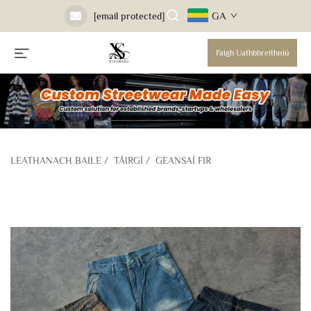
GA
[email protected]
Faigh Uathbhreithniú
LEATHANACH BAILE
/
TÁIRGÍ
/
GEANSAÍ FIR