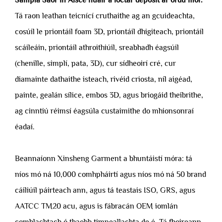
Tá raon leathan teicnící cruthaithe ag an gcuideachta,
cosúil le priontáil foam 3D, priontáil dhigiteach, priontáil
scáileáin, priontáil athroithiúil, sreabhadh éagsúil
(chenille, simplí, pata, 3D), cur sídheoirí cré, cur
diamainte dathaithe isteach, rivéid criosta, níl aigéad,
painte, gealán sílice, embos 3D, agus briogáid theibrithe,
ag cinntiú réimsí éagsúla custaimithe do mhionsonraí
éadaí.
Beannaíonn Xinsheng Garment a bhuntáistí móra: tá
níos mó ná 10,000 comhpháirtí agus níos mó ná 50 brand
cáiliúil páirteach ann, agus tá teastais ISO, GRS, agus
AATCC TM20 acu, agus is fábracán OEM iomlán
comhlachtach ó thaobh timpeallachta de é. Tá fhoireann