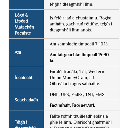
téigh i dteagmháil linn.
Lógó &
Is féidir iad a chustaimiú. Rogha
Lipéad
amháin, gach rud réitithe, téigh i
Matachán
dteagmháil linn anois.
Pacáiste
Am samplach: timpeall 7-10 lá.
Am
Am táirgeachta: timpeall 15-30
lá.
Forálú Trádála, T/T, Western
Íocaíocht
Union MoneyGram, srl.
Oibreálach agus sábháilte.
DHL, UPS, FedEx, TNT, EMS
Seachadadh
Faoi mhuir, Faoi aer/srl.
Fáilte roimh thuilleadh eolais a
Téigh i
phlé le linn. Oibríocht ghairmiúil