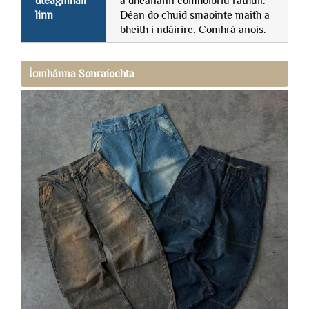
dteagmháil
a dhéanann comhoibriú rathúil.
linn
Déan do chuid smaointe maith a
bheith i ndáiríre. Comhrá anois.
Íomhánna Sonraíochta