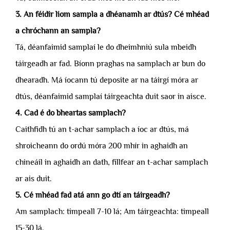
3. An féidir liom sampla a dhéanamh ar dtús? Cé mhéad
a chróchann an sampla?
Tá, déanfaimid samplaí le do dheimhniú sula mbeidh
táirgeadh ar fad. Bíonn praghas na samplach ar bun do
dhearadh. Má íocann tú deposite ar na táirgí móra ar
dtús, déanfaimid samplaí táirgeachta duit saor in aisce.
4. Cad é do bheartas samplach?
Caithfidh tú an t-achar samplach a íoc ar dtús, má
shroicheann do ordú móra 200 mhír in aghaidh an
chineáil in aghaidh an dath, fillfear an t-achar samplach
ar ais duit.
5. Cé mhéad fad atá ann go dtí an táirgeadh?
Am samplach: timpeall 7-10 lá; Am táirgeachta: timpeall
15-30 lá.