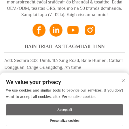
monaróireacht éadaí sráideair do bhrandaí & tosaithe. Éadaí
OEM/ODM, teastas GRS, níos mó ná 50 branda domhanda.
Samplaí tapa (7–12 lá). Faigh císeanna inniu!
BAIN TRIAIL AS TEAGMHÁIL LINN
Add: Seomra 202, Uimh. 113 Xing Road, Baile Humen, Cathair
Dongguan, Cúige Guangdong, An tSíne
Ríomhphost:
[email protected]
We value your privacy
WhatsApp:
+86-13532483058
We use cookies and similar tools to provide our services. If you don't
want to accept all cookies, click Personalize cookies.
Cóipcheart © 2025 ag Dongguan Xinsheng Garment Co., Ltd. —
Accept all
Beartas Príobháideachta
Personalize cookies