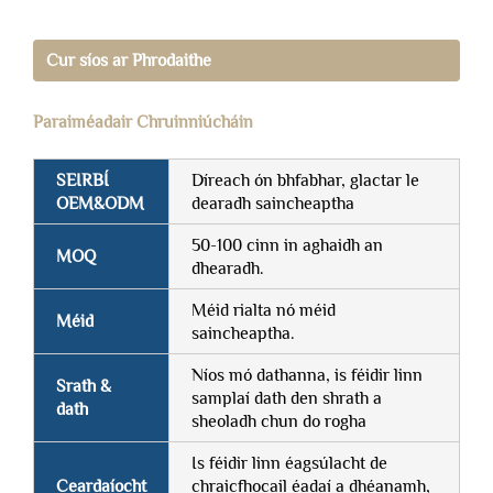
Cur síos ar Phrodaithe
Paraiméadair Chruinniúcháin
SEIRBÍ
Díreach ón bhfabhar, glactar le
OEM&ODM
dearadh saincheaptha
50-100 cinn in aghaidh an
MOQ
dhearadh.
Méid rialta nó méid
Méid
saincheaptha.
Níos mó dathanna, is féidir linn
Srath &
samplaí dath den shrath a
dath
sheoladh chun do rogha
Is féidir linn éagsúlacht de
Ceardaíocht
chraicfhocail éadaí a dhéanamh,