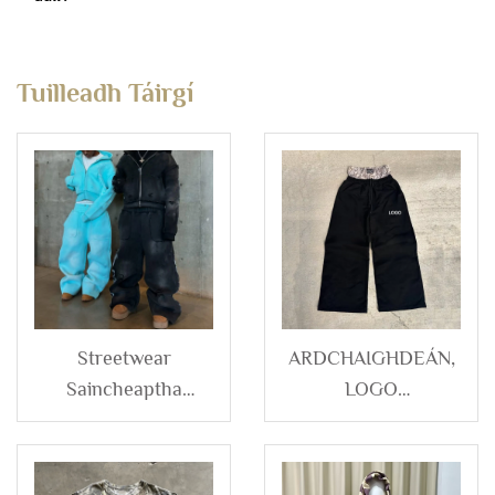
Tuilleadh Táirgí
Streetwear
ARDCHAIGHDEÁN,
Saincheaptha
LOGO
Priontáilte
SAINCHEACHTA
Idirghabhálta Tapa
OEM,
Leathbhreac Áit
TRÉASCAIDÉIN