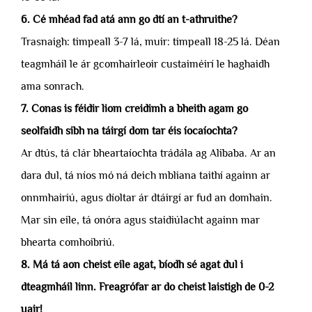
6. Cé mhéad fad atá ann go dtí an t-athruithe?
Trasnaigh: timpeall 3-7 lá, muir: timpeall 18-25 lá. Déan
teagmháil le ár gcomhairleoir custaiméirí le haghaidh
ama sonrach.
7. Conas is féidir liom creidimh a bheith agam go
seolfaidh sibh na táirgí dom tar éis íocaíochta?
Ar dtús, tá clár bheartaíochta trádála ag Alibaba. Ar an
dara dul, tá níos mó ná deich mbliana taithí againn ar
onnmhairiú, agus díoltar ár dtáirgí ar fud an domhain.
Mar sin eile, tá onóra agus staidiúlacht againn mar
bhearta comhoibriú.
8. Má tá aon cheist eile agat, bíodh sé agat dul i
dteagmháil linn. Freagrófar ar do cheist laistigh de 0-2
uair!