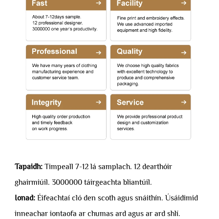
Tapaidh:
Timpeall 7-12 lá samplach. 12 dearthóir
ghairmiúil. 3000000 táirgeachta bliantúil.
Ionad:
Éifeachtaí cló den scoth agus snáithín. Úsáidimid
inneachar iontaofa ar chumas ard agus ar ard shlí.