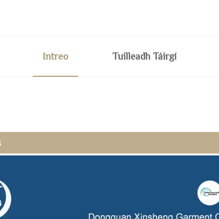
Intreo
Tuilleadh Táirgí
s