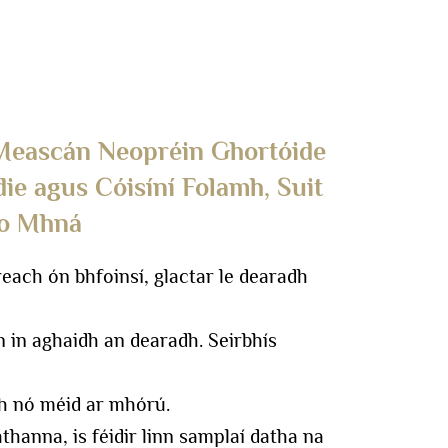
 Meascán Neopréin Ghortóide
die agus Cóisíní Folamh, Suit
do Mhná
ch ón bhfoinsí, glactar le dearadh
in aghaidh an dearadh. Seirbhís
h nó méid ar mhórú.
thanna, is féidir linn samplaí datha na