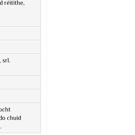
 réitithe,
srl.
íocht
do chuid
.