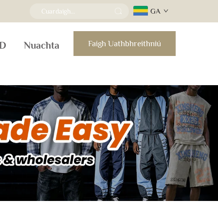
GA
Faigh Uathbhreithniú
D
Nuachta