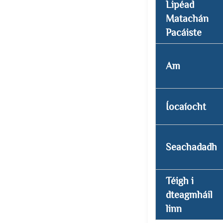
Lipéad
Matachán
Pacáiste
Am
Íocaíocht
Seachadadh
Téigh i
dteagmháil
linn