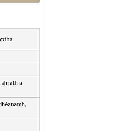
aptha
 shrath a
a dhéanamh,