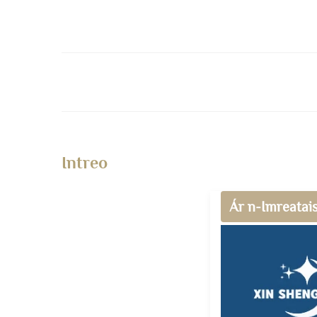
Intreo
Ár n-Imreatai