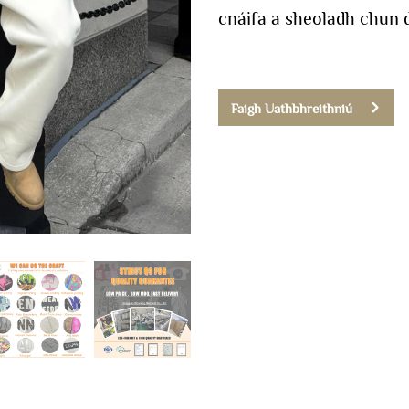
cnáifa a sheoladh chun 
Faigh Uathbhreithniú