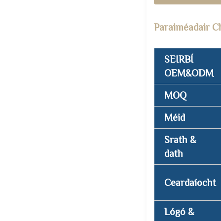
Paraiméadair C
SEIRBÍ
OEM&ODM
MOQ
Méid
Srath &
dath
Ceardaíocht
Lógó &