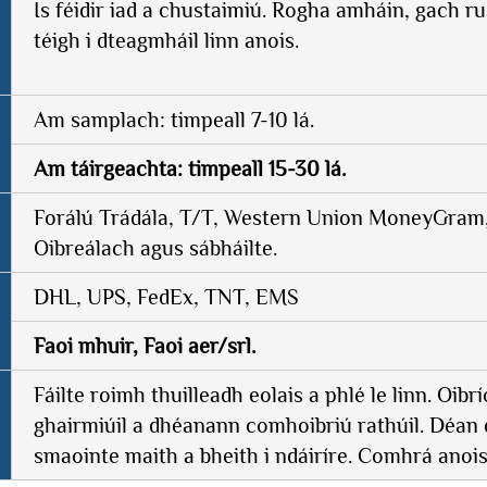
Is féidir iad a chustaimiú. Rogha amháin, gach rud
téigh i dteagmháil linn anois.
Am samplach: timpeall 7-10 lá.
Am táirgeachta: timpeall 15-30 lá.
Forálú Trádála, T/T, Western Union MoneyGram, 
Oibreálach agus sábháilte.
DHL, UPS, FedEx, TNT, EMS
Faoi mhuir, Faoi aer/srl.
Fáilte roimh thuilleadh eolais a phlé le linn. Oibr
ghairmiúil a dhéanann comhoibriú rathúil. Déan 
smaointe maith a bheith i ndáiríre. Comhrá anois