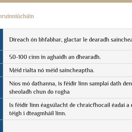
hruinniúcháin
Díreach ón bhfabhar, glactar le dearadh sainche
50-100 cinn in aghaidh an dhearadh.
Méid rialta nó méid saincheaptha.
Níos mó dathanna, is féidir linn samplaí dath den
sheoladh chun do rogha
Is féidir linn éagsúlacht de chraicfhocail éadaí 
téigh i dteagmháil linn.