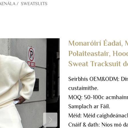
AENÁLA
/
SWEATSUITS
Monaróirí Éadaí,
Polaiteastair, Hoo
Sweat Tracksuit 
Seirbhís OEM&ODM: Dírea
custaimithe.
MOQ: 50-100c acmhainn 
Samplach ar Fáil.
Méid: Méid caighdeánac
Cnáif & dath: Níos mó da