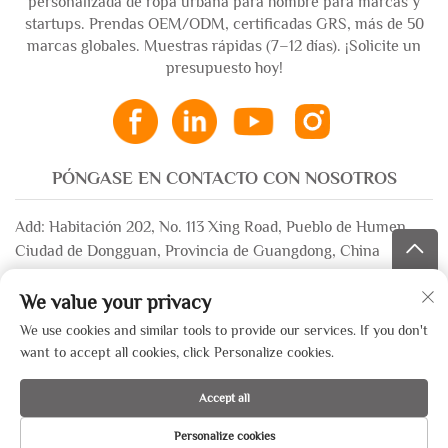
personalizada de ropa urbana para hombre para marcas y
startups. Prendas OEM/ODM, certificadas GRS, más de 50
marcas globales. Muestras rápidas (7–12 días). ¡Solicite un
presupuesto hoy!
PÓNGASE EN CONTACTO CON NOSOTROS
Add: Habitación 202, No. 113 Xing Road, Pueblo de Humen,
Ciudad de Dongguan, Provincia de Guangdong, China
Correo electrónico:
[email protected]
We value your privacy
WhatsApp:
+86-13532483058
We use cookies and similar tools to provide our services. If you don't
want to accept all cookies, click Personalize cookies.
Derechos de autor © 2025 por Dongguan Xinsheng Garment Co.,
Accept all
Ltd. —
Política de privacidad
Personalize cookies