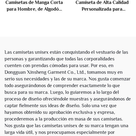
Camisetas de Manga Corta
Camiseta de Alta Calidad
para Hombre, de Algodón
Personalizada para
Orgánico con Estampado
Hombre con Costuras
Camuflaje, Cuello Redondo
Contrastadas, Algodón
y Corte Recto,
100%, Lavado Ácido
Personalizadas para
Desgastado, Corte Caído y
Verano
Extragruesa
Las camisetas unisex están conquistando el vestuario de las
personas y garantizando que todas las corporalidades
cuenten con prendas cómodas para usar. Por eso, en
Dongguan Xinsheng Garment Co., Ltd., tomamos muy en
serio sus necesidades y las de su marca. Nos gusta comenzar
todo asegurándonos de comprender exactamente lo que
busca para su marca. Luego, lo guiaremos a lo largo del
proceso de diseño ofreciéndole muestras y asegurándonos de
captar fielmente sus ideas de diseño. Solo una vez que
hayamos obtenido su aprobación exclusiva y expresa,
procederemos a la producción en masa de sus camisetas.
Nos gusta que las camisetas unisex de su marca tengan una
larga vida útil, y nos preocupamos especialmente por