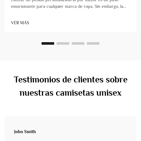
emocionante para cualquier marca de ropa. Sin embargo, la
elección de su socio fabricante puede marcar la diferencia
entre un lanzamiento exitoso y una experiencia estresante
VER MÁS
plagada de retrasos y problemas de calidad. No todos&...
Testimonios de clientes sobre
nuestras camisetas unisex
John Smith