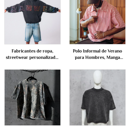
Fabricantes de ropa,
Polo Informal de Verano
streetwear personalizado,
para Hombres, Manga
sudadera con capucha para
Corta con Cremallera,
hombres, lavado vintage
Personalizado en Mezcla
con piedra, con lentejuelas,
de Algodón y Poliéster con
unisex
Rayas