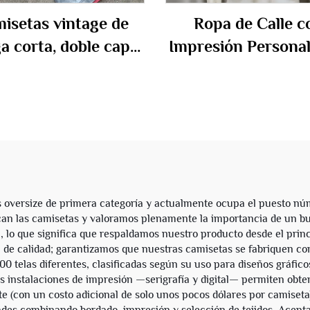
isetas vintage de
Ropa de Calle c
 corta, doble capa,
Impresión Personal
 % algodón, lavado
Talla Grande Fre
o, corte cuadrado,
Terry Camisetas 
sonalizadas estilo
Hombres Manga M
etwear para hombre
Larga Recortada 
Recto con Homb
Caídos Camiseta Gr
Camiseta
s oversize de primera categoría y actualmente ocupa el puesto nú
n las camisetas y valoramos plenamente la importancia de un bue
o que significa que respaldamos nuestro producto desde el princip
ión de calidad; garantizamos que nuestras camisetas se fabriquen c
 telas diferentes, clasificadas según su uso para diseños gráficos, 
 instalaciones de impresión —serigrafía y digital— permiten obtene
e (con un costo adicional de solo unos pocos dólares por camiseta),