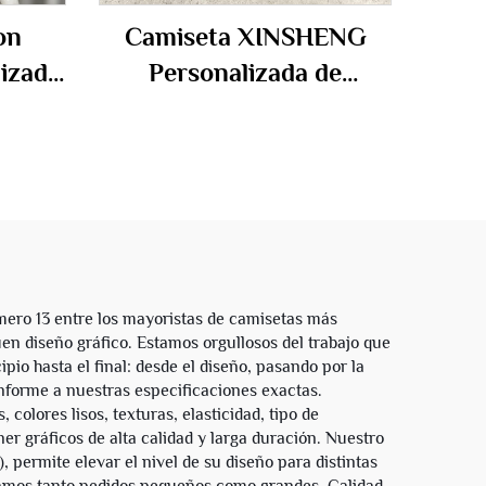
on
Camiseta XINSHENG
izada
Personalizada de
nch
Algodón Pesado
para
Extragruesa con
edia
Estampado Ácido
Corte
Desvaído al Sol y
ros
Diamantes de Imitación
áfica
para Hombre
mero 13 entre los mayoristas de camisetas más
n diseño gráfico. Estamos orgullosos del trabajo que
io hasta el final: desde el diseño, pasando por la
onforme a nuestras especificaciones exactas.
colores lisos, texturas, elasticidad, tipo de
r gráficos de alta calidad y larga duración. Nuestro
 permite elevar el nivel de su diseño para distintas