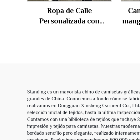
Ropa de Calle
Cam
Personalizada con
manga
Impresión DTG para
100
Hombres, Sudadera de
ácid
Cuello Redondo y Manga
per
Larga en Algodón Terry
stre
Francés de 260-280 gsm,
Corta, con Diseño
Gráfico
Standing es un mayorista chino de camisetas gráfica
grandes de China. Conocemos a fondo cómo se fabrica
realizamos en Dongguan Xinsheng Garment Co., Ltd., l
selección inicial de tejidos, hasta la última inspecc
Contamos con una biblioteca de tejidos que incluye 200
impresión y tejido para camisetas. Nuestras modernas
bordado sencillo pero elegante, realizado internament