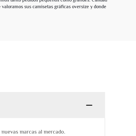
amos tanto pedidos pequeños como grandes. Calidad
e valoramos sus camisetas gráficas oversize y donde
de nuevas marcas al mercado.